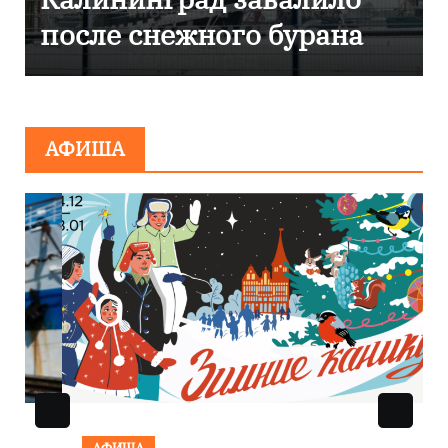
бурана
эвакуировали ТЦ из
сообщения о
минировании
АФИША
АФИША