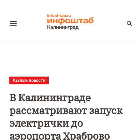
Перейти
к
содержанию
Разные новости
В Калининграде
рассматривают запуск
электрички до
аэропорта Храброво