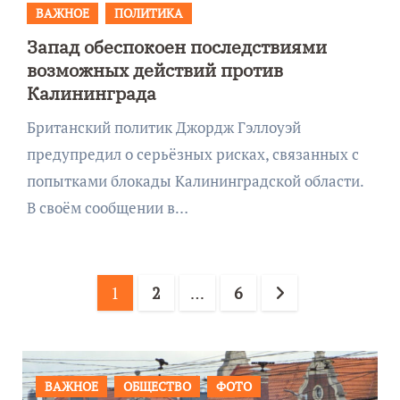
ВАЖНОЕ
ПОЛИТИКА
Запад обеспокоен последствиями
возможных действий против
Калининграда
Британский политик Джордж Гэллоуэй
предупредил о серьёзных рисках, связанных с
попытками блокады Калининградской области.
В своём сообщении в…
Пагинация
1
2
…
6
записей
ВАЖНОЕ
ОБЩЕСТВО
ФОТО