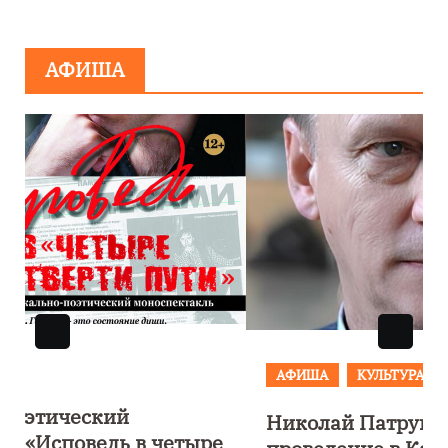
АФИША
АФИША
КУЛЬТУРА
ОБЩЕСТВО
Николай Патрушев поддержал
е