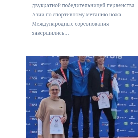
двукратной победительницей первенства
Азии по спортивному метанию ножа.
Международные соревнования
завершились…
АФИША
КУЛЬТУРА
ОБЩЕСТВО
Николай Патрушев
 в
поддержал проведение в