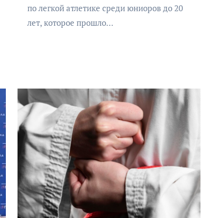
минир
по легкой атлетике среди юниоров до 20
лет, которое прошло…
АФИША
КУЛЬТУРА
ОБЩЕСТВО
АФ
Организаторы фестиваля
В К
«Открытое море» объявили
фес
даты его проведения!
кан