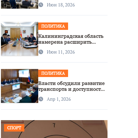
стратегии нацполитики
Июн 18, 2026
ПОЛИТИКА
Калининградская область
намерена расширить
сотрудничество с
Июн 11, 2026
Узбекистаном
ПОЛИТИКА
Власти обсудили развитие
транспорта и доступность
региона
Апр 1, 2026
СПОРТ