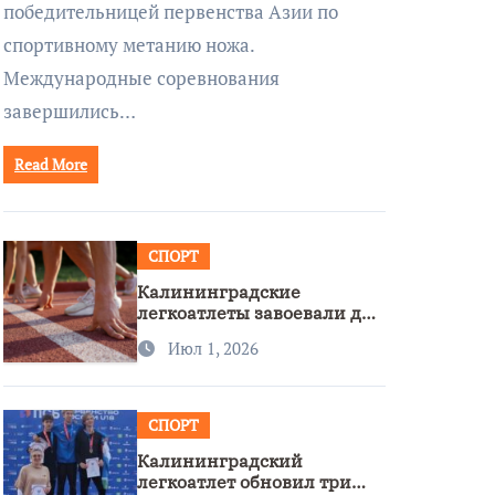
победительницей первенства Азии по
спортивному метанию ножа.
Международные соревнования
завершились…
Read More
СПОРТ
Калининградские
легкоатлеты завоевали две
бронзы на первенстве
Июл 1, 2026
России
СПОРТ
Калининградский
легкоатлет обновил три