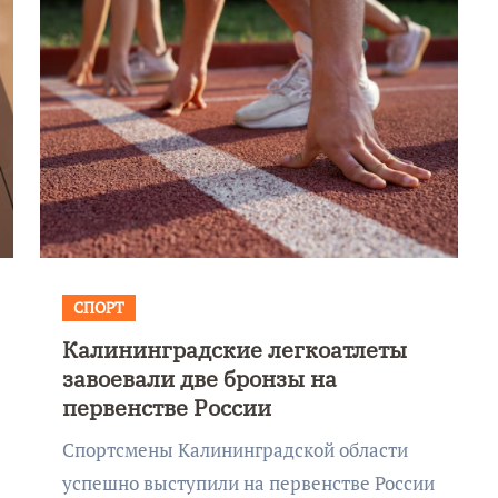
СПОРТ
Калининградские легкоатлеты
Фотокадры, как
Фоторе
завоевали две бронзы на
Калининград
Калин
первенстве России
завалило после
эвакуи
Спортсмены Калининградской области
снежного бурана
за соо
успешно выступили на первенстве России