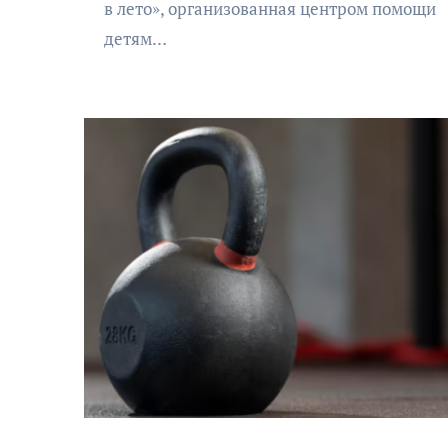
в лето», организованная центром помощи
детям…