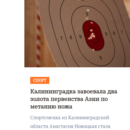
СПОРТ
Калининградка завоевала два
Уникальное
золота первенства Азии по
северное сияние
метанию ножа
запечатлели над
Спортсменка из Калининградской
Балтикой
области Анастасия Новицкая стала