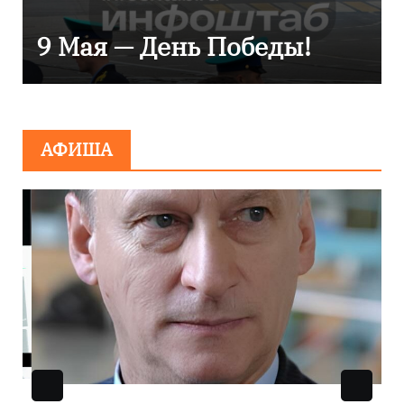
сияние запечатлели над
Балтикой
АФИША