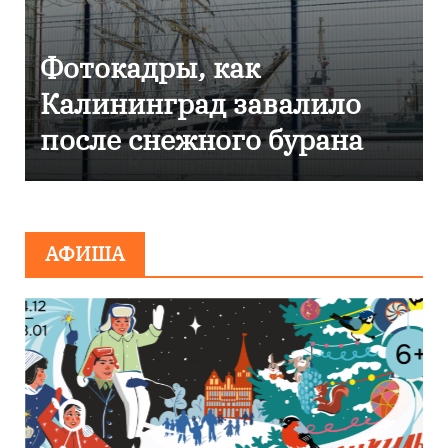
Фоторепортаж как в
ло
Калининграде
на
эвакуировали ТЦ из-за
сообщения о
минировании
АФИША