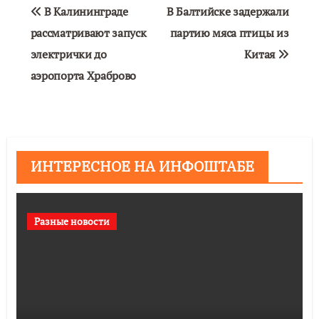
Навигация
В Калининграде
В Балтийске задержали
по
рассматривают запуск
партию мяса птицы из
электрички до
Китая
записям
аэропорта Храброво
ИНТЕРЕСНОЕ НА ИНФОШТАБЕ
Разные новости