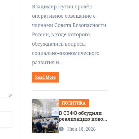
совещании Совбеза
Владимир Путин провёл
под руководством
оперативное совещание с
Путина
членами Совета Безопасности
России, в ходе которого
обсуждались вопросы
социально-экономического
развития и…
Read More
ПОЛИТИКА
В СЗФО обсудили
реализацию новой
стратегии
Июн 18, 2026
нацполитики