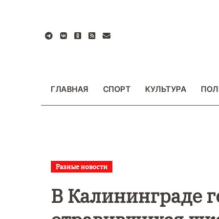
Перейти
к
содержанию
ГЛАВНАЯ
СПОРТ
КУЛЬТУРА
ПОЛ
Разные новости
ВАЖНОЕ
ОБЩЕСТ
ФОТО
В Калининграде г