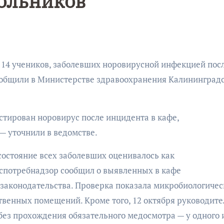
ольников
сообщили в Министерстве здравоохранения Калининград
Уникальное
Фотокад
стирован норовирус после инцидента в кафе,
— уточнили в ведомстве.
нь
северное
как
сияние
Калини
состояние всех заболевших оценивалось как
оспотребнадзор сообщил о выявленных в кафе
запечатлели
завалил
законодательства. Проверка показала микробиологичес
над Балтикой
после
твенных помещений. Кроме того, 12 октября руководите
снежног
без прохождения обязательного медосмотра — у одного 