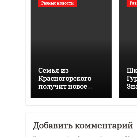
Разные новости
Раз
Семья из
Шк
Красногорского
Гу
получит новое
Зн
жилье после
уп
вмешательства
в Б
прокуратуры
Добавить комментарий