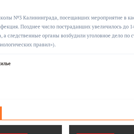
бурана
 школы №3 Калининграда, посещавших мероприятие в ка
фекция. Позднее число пострадавших увеличилось до 14
, а следственные органы возбудили уголовное дело по с
иологических правил»).
АФИША
КУЛЬТУР
АФИША
КУЛЬТУРА
жилье
ОБЩЕСТВО
ОБЩЕСТВО
Организаторы
Николай Патрушев
фестиваля
поддержал
«Открытое мор
проведение в
объявили даты
Калининграде
проведения!
морского фестиваля
«Открытое море»