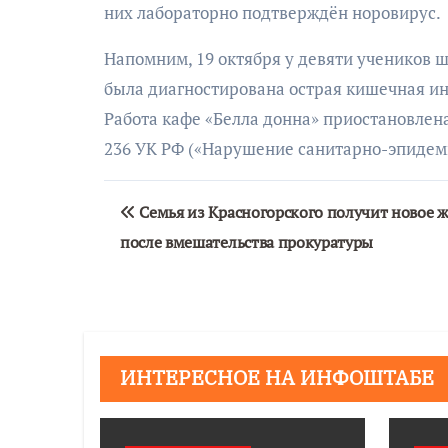
них лабораторно подтверждён норовирус.
Напомним, 19 октября у девяти учеников
была диагностирована острая кишечная ин
Работа кафе «Белла донна» приостановлена
236 УК РФ («Нарушение санитарно-эпидем
Навигация
АФИША
Семья из Красногорского получит новое 
по
после вмешательства прокуратуры
Музыкально-
записям
поэтический
моноспектакль
«Исповедь в четыре
четверти пути»
ИНТЕРЕСНОЕ НА ИНФОШТАБЕ