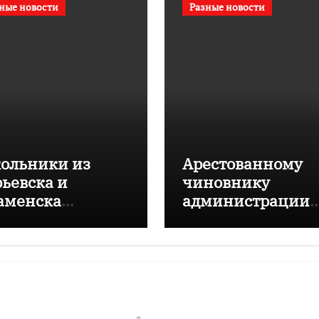
ные новости
Разные новости
ольники из
Арестованному
рьевска и
чиновнику
аменска
администрации
равляли судном
Калининграда
ГА
грозит 10 лет