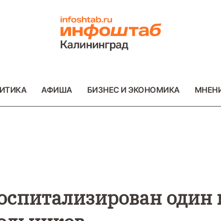
ИТИКА
АФИША
БИЗНЕС И ЭКОНОМИКА
МНЕН
ВО
ВАЖНОЕ
ОБЩЕСТВО
ВАЖНОЕ
ОБ
ФОТО
ФОТО
оспитализирован один 