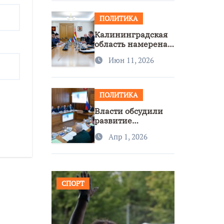
ПОЛИТИКА
Калининградская
область намерена
расширить
Июн 11, 2026
сотрудничество с
Узбекистаном
ПОЛИТИКА
Власти обсудили
развитие
транспорта и
Апр 1, 2026
доступность
региона
СПОРТ