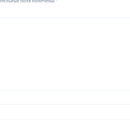
ательные поля помечены
*