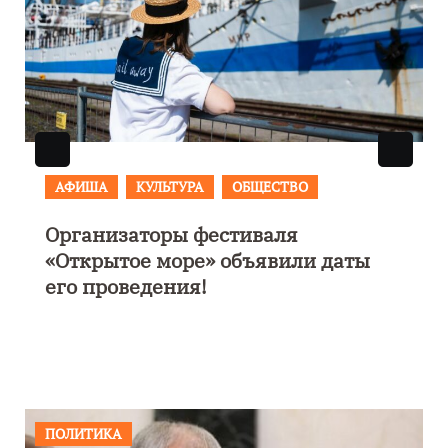
АФИША
В Калининграде пройдет
фестиваль искусств «Зимние
каникулы на Балтике»
ПОЛИТИКА