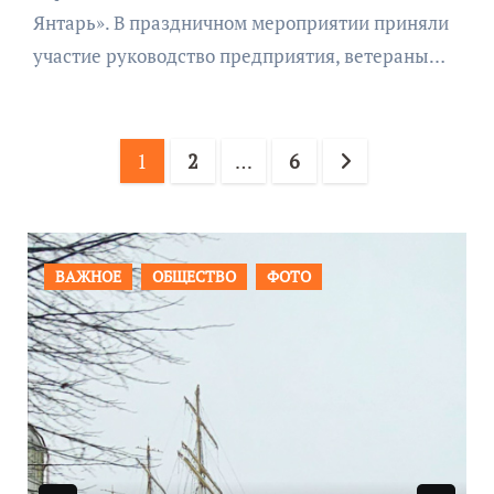
Янтарь». В праздничном мероприятии приняли
участие руководство предприятия, ветераны…
Пагинация
1
2
…
6
записей
ПРОИСШЕСТВИЯ
ФОТО