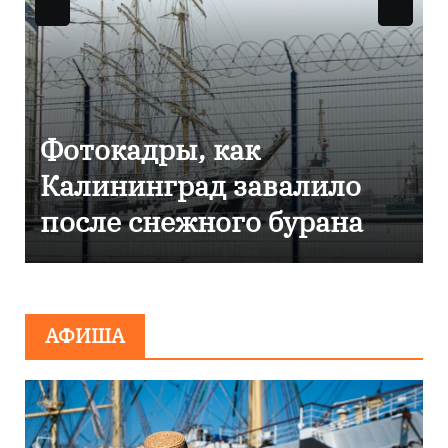
Фоторепортаж как в
Калининграде
эвакуировали ТЦ из-за
сообщения о
минировании
АФИША