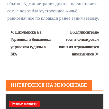
объёме. Администрация должна предоставить
семье новое благоустроенное жильё,
равнозначное по площади ранее занимаемому.
Навигация
Школьники из
В Калининграде
по
Гурьевска и Знаменска
госпитализирован
управляли судном в
один из отравившихся
записям
БГА
школьников
ИНТЕРЕСНОЕ НА ИНФОШТАБЕ
Разные новости