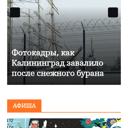
Фоторепортаж как 
валило
Калининграде
бурана
эвакуировали ТЦ из
сообщения о
минировании
АФИША