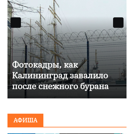
Фоторепортаж как в
Калининграде
эвакуировали ТЦ из-за
сообщения о
минировании
АФИША