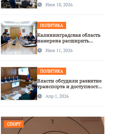
стратегии нацполитики
Июн 18, 2026
ПОЛИТИКА
Калининградская область
намерена расширить
сотрудничество с
Июн 11, 2026
Узбекистаном
ПОЛИТИКА
Власти обсудили развитие
транспорта и доступность
региона
Апр 1, 2026
СПОРТ