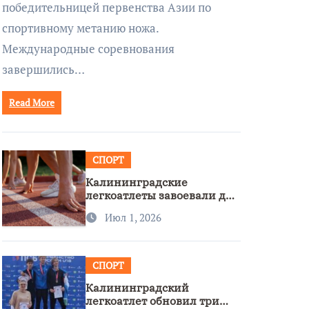
победительницей первенства Азии по
спортивному метанию ножа.
Международные соревнования
завершились…
Read More
СПОРТ
Калининградские
легкоатлеты завоевали две
бронзы на первенстве
Июл 1, 2026
России
СПОРТ
Калининградский
легкоатлет обновил три