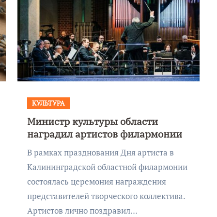
КУЛЬТУРА
Министр культуры области
наградил артистов филармонии
В рамках празднования Дня артиста в
Калининградской областной филармонии
состоялась церемония награждения
представителей творческого коллектива.
Артистов лично поздравил…