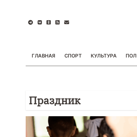
Перейти
к
содержанию
ГЛАВНАЯ
СПОРТ
КУЛЬТУРА
ПОЛ
Праздник
ИЯ
ФОТО
ОБЩЕСТВО
ФОТО