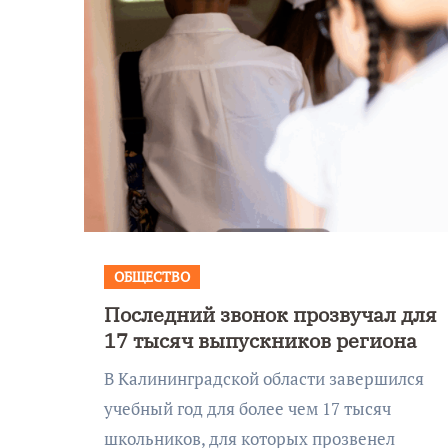
ОБЩЕСТВО
Последний звонок прозвучал для
ортаж как в
В Калининград
17 тысяч выпускников региона
нграде
отметили 80-л
В Калининградской области завершился
овали ТЦ из-
компании «Рос
учебный год для более чем 17 тысяч
щения о
Янтарь»
школьников, для которых прозвенел