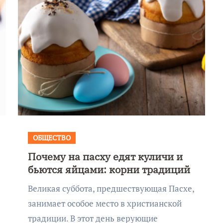
ОБЩЕСТВО
Почему на пасху едят куличи и
е
бьются яйцами: корни традиций
етие
9 Мая — День
Великая суббота, предшествующая Пасхе,
сети
Победы!
занимает особое место в христианской
традиции. В этот день верующие