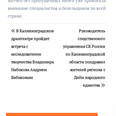
матчей без пропущенных мячей уже привлекла
внимание специалистов и болельщиков по всей
стране.
Навигация
В Калининградском
Руководитель
по
драмтеатре пройдет
следственного
встреча с
управления СК России
записям
исследователем
по Калининградской
творчества Владимира
области поздравил
Набокова Андреем
жителей региона с
Бабиковым
Днём народного
единства