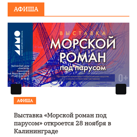
АФИША
АФИША
Музыкально-поэтический
моноспектакль «Исповедь в четыре
четверти пути»