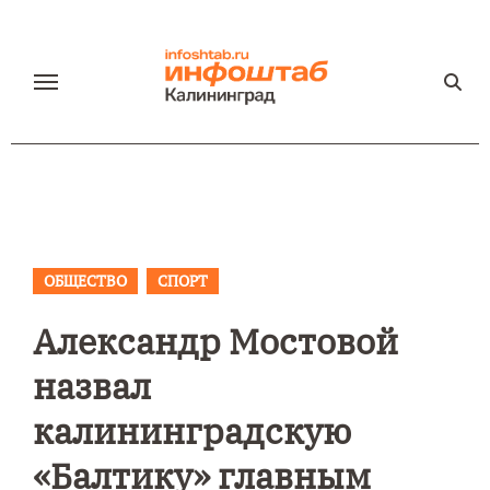
Перейти
к
содержанию
ОБЩЕСТВО
СПОРТ
Александр Мостовой
назвал
калининградскую
«Балтику» главным