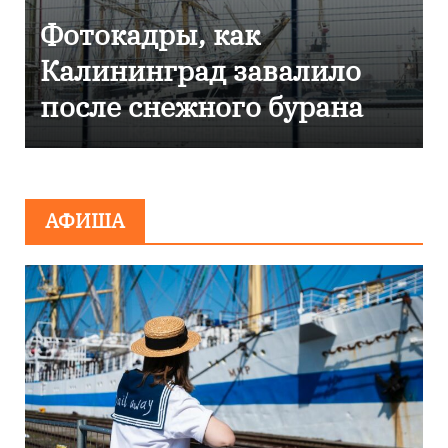
Фоторепортаж как в
Калининграде
эвакуировали ТЦ из-за
сообщения о
минировании
АФИША