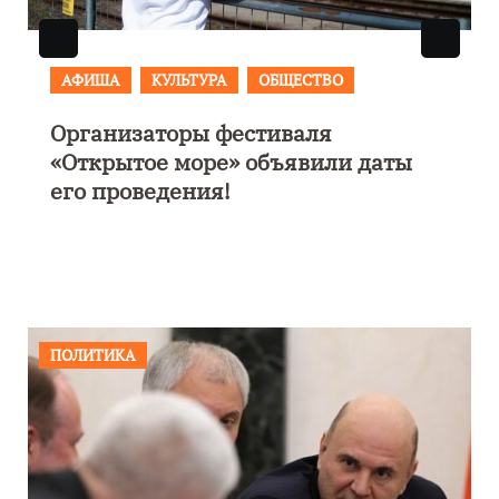
АФИША
В Калининграде пройдет
фестиваль искусств «Зимние
каникулы на Балтике»
ПОЛИТИКА