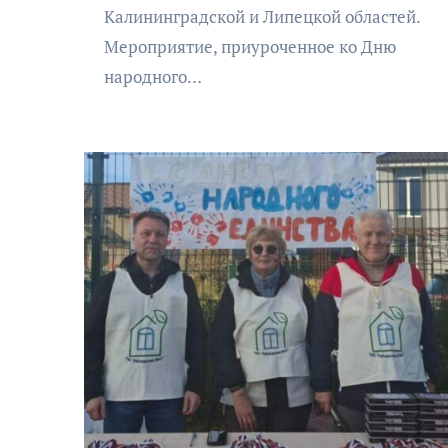
Калининградской и Липецкой областей.
Мероприятие, приуроченное ко Дню
народного…
АФИША
КУЛЬТУРА
ОБЩЕСТВО
еский
Николай Патрушев
оведь в
поддержал проведение в
и»