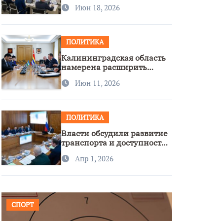
стратегии нацполитики
Июн 18, 2026
ПОЛИТИКА
Калининградская область
намерена расширить
сотрудничество с
Июн 11, 2026
Узбекистаном
ПОЛИТИКА
Власти обсудили развитие
транспорта и доступность
региона
Апр 1, 2026
СПОРТ