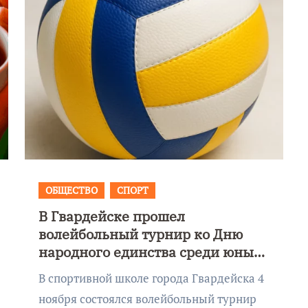
ОБЩЕСТВО
СПОРТ
В Гвардейске прошел
Фотокадры, как
волейбольный турнир ко Дню
ие
Калининград
народного единства среди юных
ад
завалило после
спортсменок
В спортивной школе города Гвардейска 4
снежного бурана
ноября состоялся волейбольный турнир