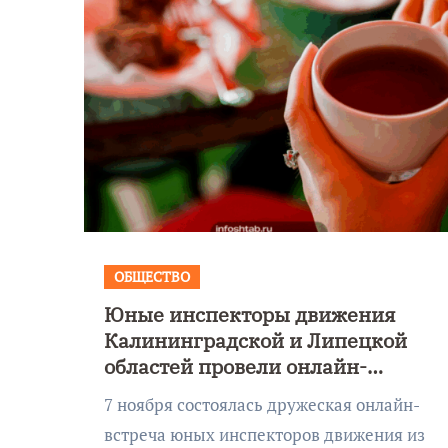
ОБЩЕСТВО
Юные инспекторы движения
Уникальное
Калининградской и Липецкой
 День
северное сиян
областей провели онлайн-
!
запечатлели н
встречу ко Дню народного
7 ноября состоялась дружеская онлайн-
единства
Балтикой
встреча юных инспекторов движения из