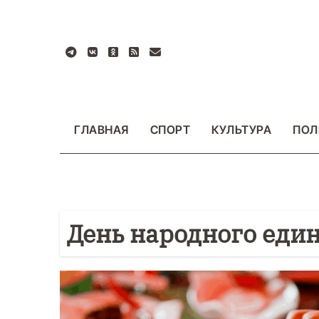
Перейти
к
содержанию
ГЛАВНАЯ
СПОРТ
КУЛЬТУРА
ПОЛ
День народного еди
БЩЕСТВО
ФОТО
ВАЖНОЕ
ОБЩЕСТВО
Ф