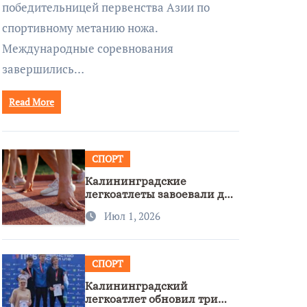
победительницей первенства Азии по
спортивному метанию ножа.
Международные соревнования
завершились…
Read More
СПОРТ
Калининградские
легкоатлеты завоевали две
бронзы на первенстве
Июл 1, 2026
России
СПОРТ
Калининградский
легкоатлет обновил три