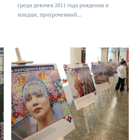
среди девочек 2011 года рождения и
младше, приуроченный…
АФИША
КУЛЬТУРА
ОБЩЕСТВО
Организаторы фестиваля
«Открытое море» объявили
даты его проведения!