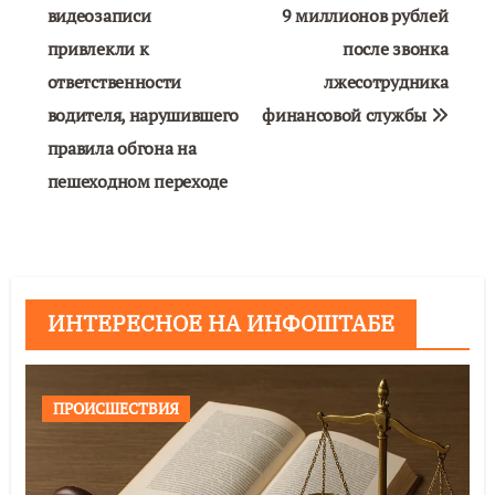
по
видеозаписи
9 миллионов рублей
привлекли к
после звонка
записям
ответственности
лжесотрудника
водителя, нарушившего
финансовой службы
правила обгона на
пешеходном переходе
ИНТЕРЕСНОЕ НА ИНФОШТАБЕ
ПРОИСШЕСТВИЯ