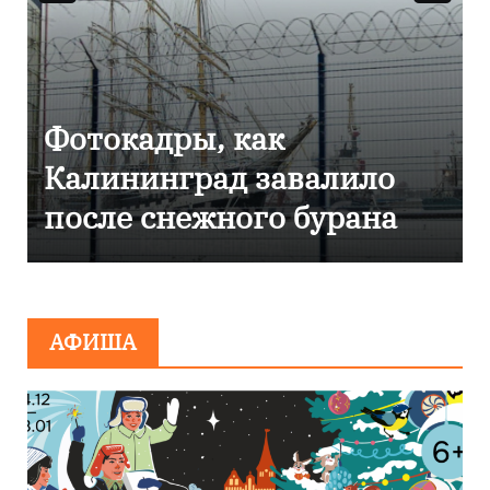
Фоторепортаж как в
Калининграде
эвакуировали ТЦ из-за
сообщения о
минировании
АФИША