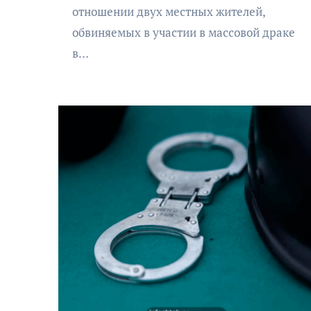
отношении двух местных жителей,
обвиняемых в участии в массовой драке
в…
АФИША
КУЛЬТУРА
ОБЩЕСТВО
еский
Николай Патрушев
оведь в
поддержал проведение в
и»