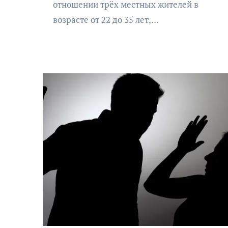
отношении трёх местных жителей в
возрасте от 22 до 35 лет,…