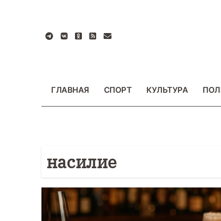
Перейти
к
содержанию
ГЛАВНАЯ
СПОРТ
КУЛЬТУРА
ПОЛ
насилие
БЩЕСТВО
ФОТО
ВАЖНОЕ
ОБЩЕСТВО
Ф