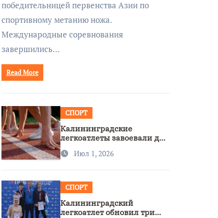
победительницей первенства Азии по
спортивному метанию ножа.
Международные соревнования
завершились…
Read More
СПОРТ
Калининградские
легкоатлеты завоевали две
бронзы на первенстве
Июл 1, 2026
России
СПОРТ
Калининградский
легкоатлет обновил три