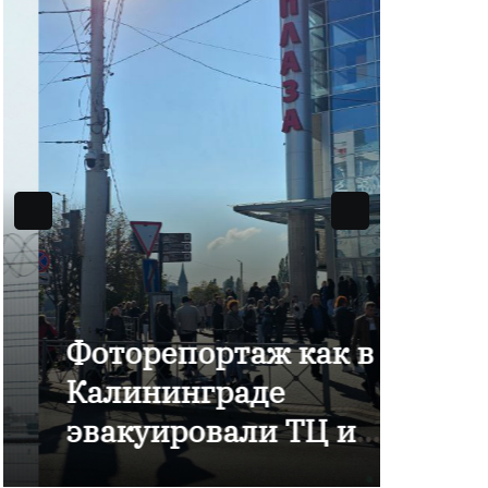
Фоторепортаж как в
В Ка
Калининграде
отме
эвакуировали ТЦ из-
комп
за сообщения о
Янта