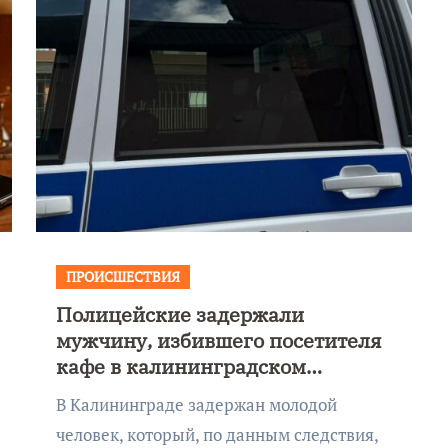
ПРОИСШЕСТВИЯ
Полицейские задержали
Фотокадры, как
мужчину, избившего посетителя
ие
Калининград
кафе в калининградском
ад
завалило после
развлекательном центре
В Калининграде задержан молодой
снежного бурана
человек, который, по данным следствия,