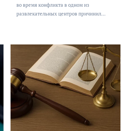
во время конфликта в одном из
развлекательных центров причинил…
АФИША
КУЛЬТУРА
ОБЩЕСТВО
Организаторы фестиваля
«Открытое море» объявили
даты его проведения!