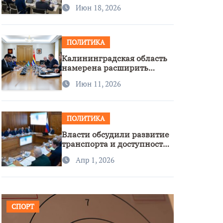
стратегии нацполитики
Июн 18, 2026
ПОЛИТИКА
Калининградская область
намерена расширить
сотрудничество с
Июн 11, 2026
Узбекистаном
ПОЛИТИКА
Власти обсудили развитие
транспорта и доступность
региона
Апр 1, 2026
СПОРТ