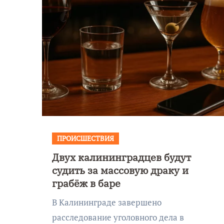
ПРОИСШЕСТВИЯ
Двух калининградцев будут
Уникальное
судить за массовую драку и
 День
северное сиян
грабёж в баре
!
запечатлели н
В Калининграде завершено
Балтикой
расследование уголовного дела в