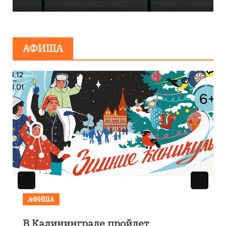
сообщения о
минировании
АФИША
АФИША
В Калининграде пройдет