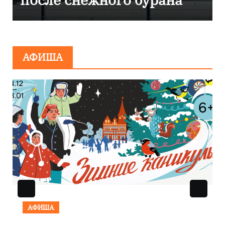
сообщения о
минировании
АФИША
АФИША