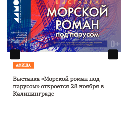
АФИША
Музыкально-поэтический
моноспектакль «Исповедь в четыре
четверти пути»