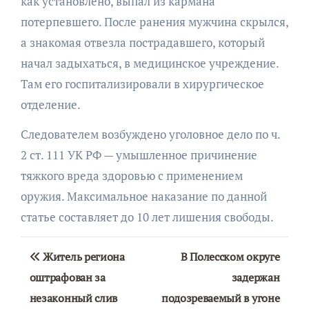
как установлено, выпал из кармана
потерпевшего. После ранения мужчина скрылся,
а знакомая отвезла пострадавшего, который
начал задыхаться, в медицинское учреждение.
Там его госпитализировали в хирургическое
отделение.
Следователем возбуждено уголовное дело по ч.
2 ст. 111 УК РФ — умышленное причинение
тяжкого вреда здоровью с применением
оружия. Максимальное наказание по данной
статье составляет до 10 лет лишения свободы.
Навигация
Житель региона
В Полесском округе
по
оштрафован за
задержан
незаконный слив
подозреваемый в угоне
записям