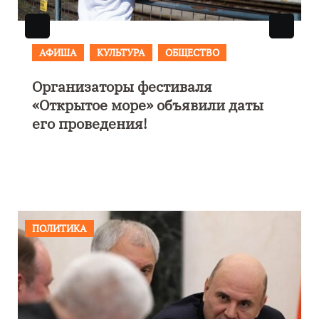
АФИША
В Калининграде пройдет
фестиваль искусств «Зимние
каникулы на Балтике»
ПОЛИТИКА