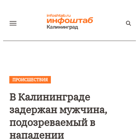
Перейти
к
содержанию
ПРОИСШЕСТВИЯ
В Калининграде
задержан мужчина,
подозреваемый в
нападении