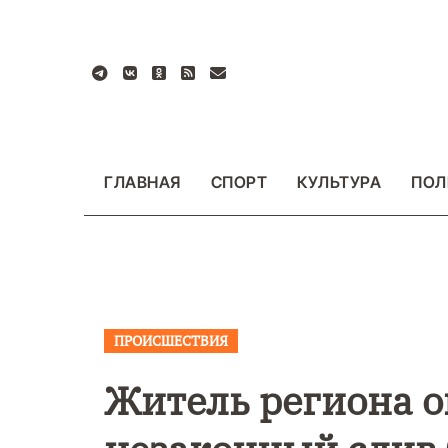
Перейти
к
содержанию
ГЛАВНАЯ
СПОРТ
КУЛЬТУРА
ПОЛ
ПРОИСШЕСТВИЯ
ВАЖНОЕ
ОБЩЕСТВО
ВАЖНОЕ
ОБЩЕСТ
ФОТО
ФОТО
Житель региона о