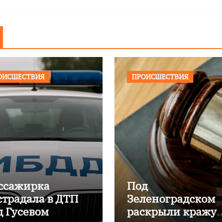
ОИСШЕСТВИЯ
ПРОИСШЕСТВИЯ
ссажирка
Под
страдала в ДТП
Зеленоградском
д Гусевом
раскрыли кражу