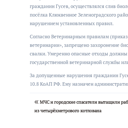
гражданин Гусев, осуществлялся слив био
посёлка Клюквенное Зеленоградского район
нарушением установленных правил.
Согласно Ветеринарным правилам (приказ М
ветеринарии», запрещено захоронение био
свалки. Умеренно опасные отходы должны
государственной ветеринарной службы или
За допущенные нарушения гражданин Гусев
10.8 КоАП РФ. Ему назначен администрат
Навигация
МЧС и городские спасатели вытащили раб
по
из четырёхметрового котлована
записям