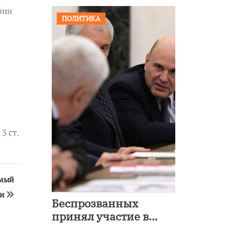
рии
ПОЛИТИКА
3 ст.
емый
ии
Беспрозванных
принял участие в