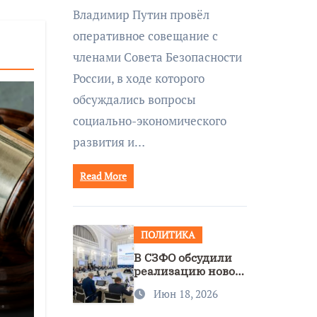
совещании Совбеза
Владимир Путин провёл
под руководством
оперативное совещание с
Путина
членами Совета Безопасности
России, в ходе которого
обсуждались вопросы
социально-экономического
развития и…
Read More
ПОЛИТИКА
В СЗФО обсудили
реализацию новой
стратегии
Июн 18, 2026
нацполитики