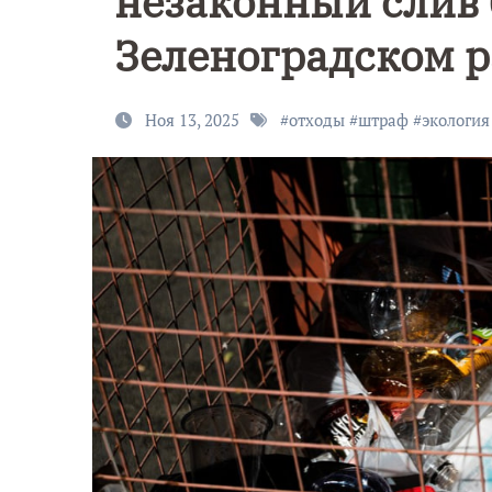
незаконный слив 
Зеленоградском 
Ноя 13, 2025
#
отходы
#
штраф
#
экология
Уникально
9 Мая — День
северное
Победы!
сияние
запечатлел
над Балтик