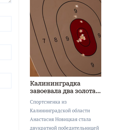
Калининградка
завоевала два золота
первенства Азии по
Спортсменка из
метанию ножа
Калининградской области
Анастасия Новицкая стала
двукратной победительницей