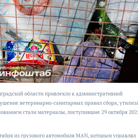
бурана
сообщен
миниро
АФИША
КУЛЬТУРА
АФИША
ОБЩЕСТВО
В Калининград
пройдет фести
Организаторы
искусств «Зим
фестиваля
каникулы на
рушение ветеринарно-санитарных правил сбора, утилиз
«Открытое море»
Балтике»
объявили даты его
нованием стали материалы, поступившие 29 октября 202
проведения!
ктября из грузового автомобиля MAN, которым управлял