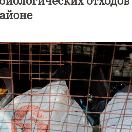
биологических отходов
районе
е
Фотокадры,
Фотореп
как
ж как в
Калининград
Калини
и
завалило
е
ой
после
эвакуир
снежного
ТЦ из-з