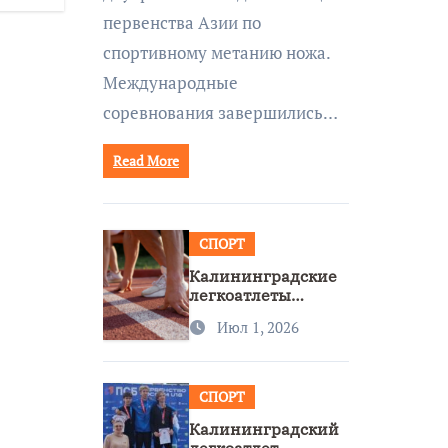
первенства Азии по
спортивному метанию ножа.
Международные
соревнования завершились…
Read More
СПОРТ
Калининградские
легкоатлеты
завоевали две
Июл 1, 2026
бронзы на
первенстве России
СПОРТ
Калининградский
легкоатлет