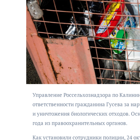
АФИША
КУЛЬТУРА
ОБЩЕСТВО
ьно-
ский
Николай Патрушев
Управление Россельхознадзора по Калининградской области привлекло к административной
ктакль
поддержал
дь в четыре
ответственности гражданина Гусева за на
проведение в
и пути»
и уничтожения биологических отходов. Ос
Калининграде
морского фестиваля
года из правоохранительных органов.
«Открытое море»
Как установили сотрудники полиции, 24 о