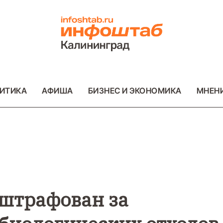
ИТИКА
АФИША
БИЗНЕС И ЭКОНОМИКА
МНЕН
ВО
ВАЖНОЕ
ОБЩЕСТВО
ПРОИСШЕСТВИ
ФОТО
штрафован за