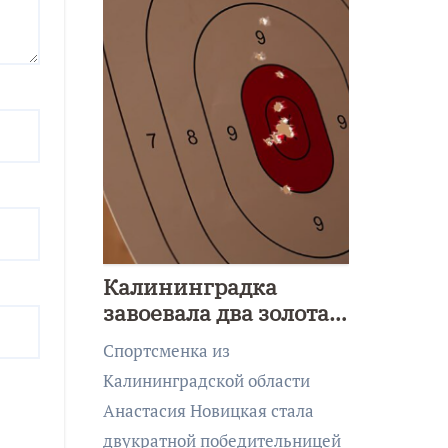
Калининградка
завоевала два золота
первенства Азии по
Спортсменка из
метанию ножа
Калининградской области
Анастасия Новицкая стала
двукратной победительницей