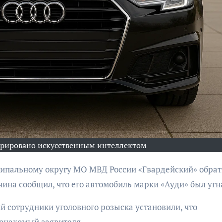
бурана
АФИША
КУЛЬТУР
АФИША
КУЛЬТУРА
ОБЩЕСТВО
ОБЩЕСТВО
Организаторы
Николай Патрушев
ерировано искусственным интеллектом
фестиваля
поддержал
«Открытое мор
проведение в
объявили даты
Калининграде
ина сообщил, что его автомобиль марки «Ауди» был угн
проведения!
морского фестиваля
«Открытое море»
 сотрудники уголовного розыска установили, что
 знакомый заявителя.