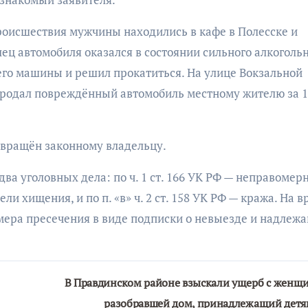
оисшествия мужчины находились в кафе в Полесске и
ец автомобиля оказался в состоянии сильного алкоголь
его машины и решил прокатиться. На улице Вокзальной
 продал повреждённый автомобиль местному жителю за 
звращён законному владельцу.
а уголовных дела: по ч. 1 ст. 166 УК РФ — неправомер
и хищения, и по п. «в» ч. 2 ст. 158 УК РФ — кража. На в
мера пресечения в виде подписки о невыезде и надлеж
В Правдинском районе взыскали ущерб с женщ
разобравшей дом, принадлежащий дет