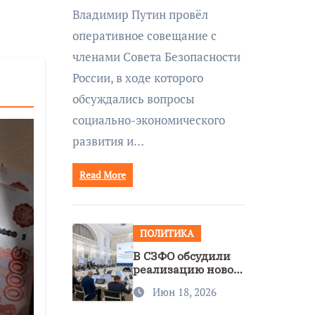
совещании Совбеза
Владимир Путин провёл
под руководством
оперативное совещание с
Путина
членами Совета Безопасности
России, в ходе которого
обсуждались вопросы
социально-экономического
развития и…
Read More
ПОЛИТИКА
В СЗФО обсудили
реализацию новой
стратегии
Июн 18, 2026
нацполитики