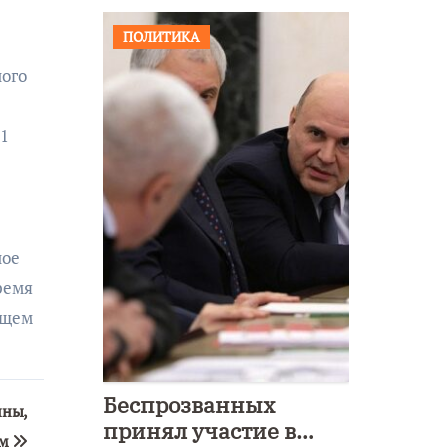
ПОЛИТИКА
ного
11
ное
ремя
ащем
Беспрозванных
ины,
принял участие в
ям