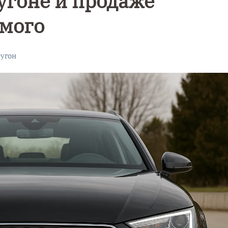
угоне и продаже
омого
#
угон
Уникальное
Фотокад
нь
северное
как
сияние
Калини
запечатлели
завалил
над Балтикой
после
снежног