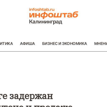
ИТИКА
АФИША
БИЗНЕС И ЭКОНОМИКА
МНЕН
ВО
ВАЖНОЕ
ОБЩЕСТВО
ВАЖНОЕ
ОБ
ФОТО
ФОТО
ге задержан