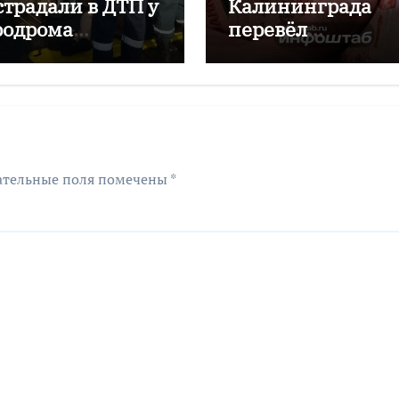
страдали в ДТП у
Калининграда
родрома
перевёл
аловский
мошенникам бол
двух миллионов
рублей
ательные поля помечены
*