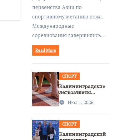
первенства Азии по
спортивному метанию ножа.
Международные
соревнования завершились…
Read More
СПОРТ
Калининградские
легкоатлеты
завоевали две
Июл 1, 2026
бронзы на
первенстве России
СПОРТ
Калининградский
легкоатлет