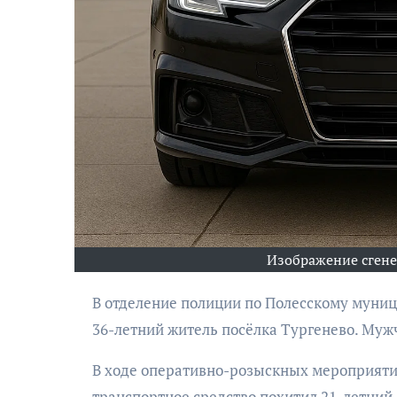
АФИША
Музыкально-
поэтический
Изображение сген
моноспектакль
«Исповедь в четыре
В отделение полиции по Полесскому муниципальному округу МО МВД России «Гвардейский» обратился
четверти пути»
36-летний житель посёлка Тургенево. Мужч
В ходе оперативно-розыскных мероприятий
транспортное средство похитил 21-летний