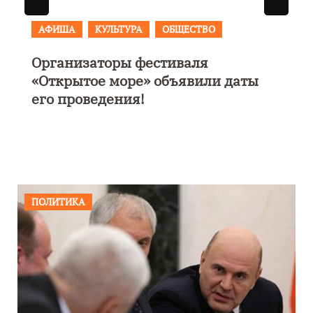
АФИША
В Калининграде пройдет
фестиваль искусств «Зимние
каникулы на Балтике»
ПОЛИТИКА