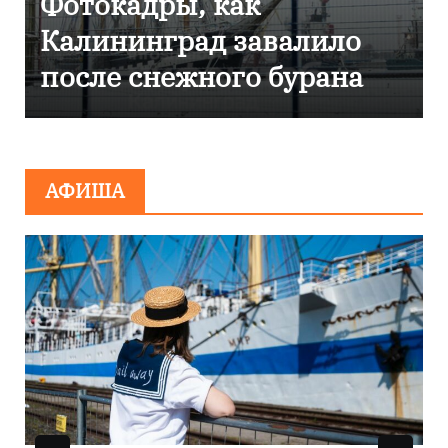
Фоторепортаж как в
Калининграде
эвакуировали ТЦ из-за
сообщения о
минировании
АФИША