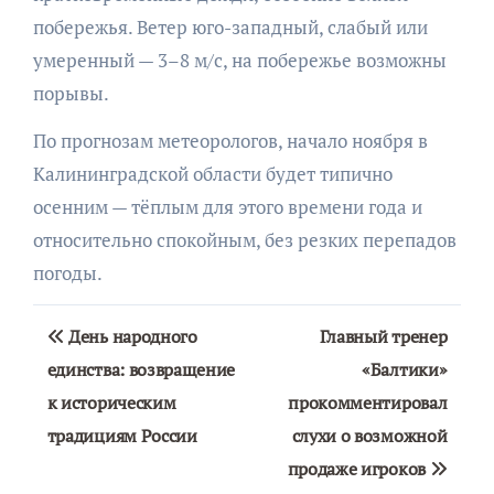
побережья. Ветер юго-западный, слабый или
умеренный — 3–8 м/с, на побережье возможны
порывы.
По прогнозам метеорологов, начало ноября в
Калининградской области будет типично
осенним — тёплым для этого времени года и
относительно спокойным, без резких перепадов
погоды.
Навигация
День народного
Главный тренер
по
единства: возвращение
«Балтики»
к историческим
прокомментировал
записям
традициям России
слухи о возможной
продаже игроков