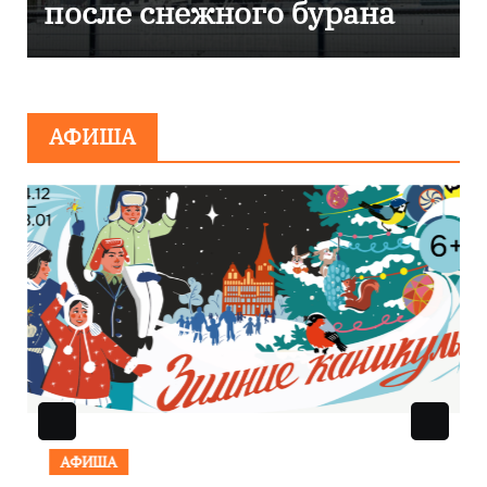
эвакуировали ТЦ из-за
сообщения о
минировании
АФИША
АФИША