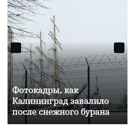
Фоторепортаж как в
Калининграде
эвакуировали ТЦ из-за
сообщения о
минировании