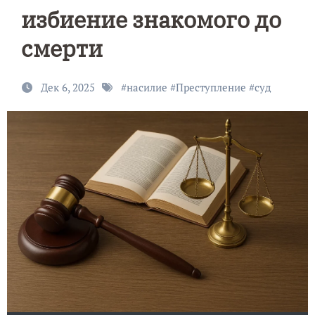
избиение знакомого до
смерти
Дек 6, 2025
#
насилие
#
Преступление
#
суд