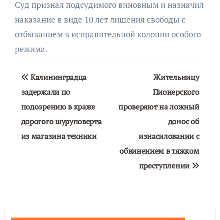
Суд признал подсудимого виновным и назначил
наказание в виде 10 лет лишения свободы с
отбыванием в исправительной колонии особого
режима.
Навигация
Калининградца
Жительницу
по
задержали по
Пионерского
подозрению в краже
проверяют на ложный
записям
дорогого шуруповерта
донос об
из магазина техники
изнасиловании с
обвинением в тяжком
преступлении