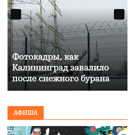
к
Фоторепортаж как
авалило
Калининграде
о бурана
эвакуировали ТЦ и
сообщения о
минировании
АФИША