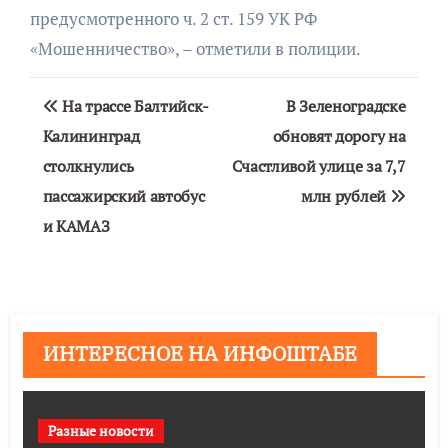
предусмотренного ч. 2 ст. 159 УК РФ
«Мошенничество», – отметили в полиции.
Навигация
На трассе Балтийск-
В Зеленоградске
по
Калининград
обновят дорогу на
столкнулись
Счастливой улице за 7,7
записям
пассажирский автобус
млн рублей
и КАМАЗ
ИНТЕРЕСНОЕ НА ИНФОШТАБЕ
Разные новости