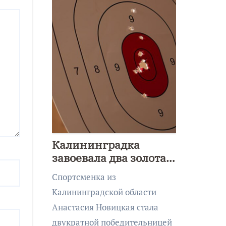
Калининградка
завоевала два золота
первенства Азии по
Спортсменка из
метанию ножа
Калининградской области
Анастасия Новицкая стала
двукратной победительницей