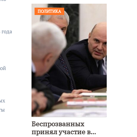
ПОЛИТИКА
 года
кой
ых
ты
Беспрозванных
принял участие в