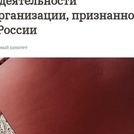
деятельности
рганизации, признанн
России
нный комитет
Уникальное
Фотокад
нь
северное
как
сияние
Калини
запечатлели
завалил
над Балтикой
после
снежног