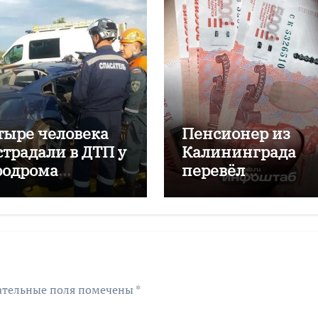
тыре человека
Пенсионер из
страдали в ДТП у
Калининграда
родрома
перевёл
аловский
мошенникам бол
двух миллионов
рублей
ательные поля помечены
*