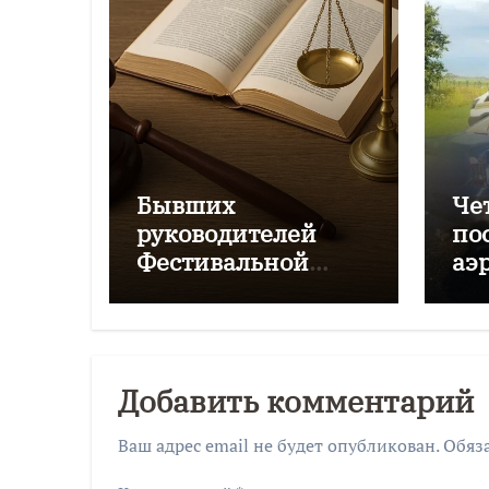
Бывших
Че
руководителей
по
Фестивальной
аэ
дирекции будут
Чк
судить за
мошенничество
Добавить комментарий
Ваш адрес email не будет опубликован.
Обяз