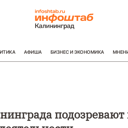
ИТИКА
АФИША
БИЗНЕС И ЭКОНОМИКА
МНЕН
ВО
ВАЖНОЕ
ОБЩЕСТВО
ВАЖНОЕ
ОБ
ФОТО
ФОТО
нинграда подозревают 