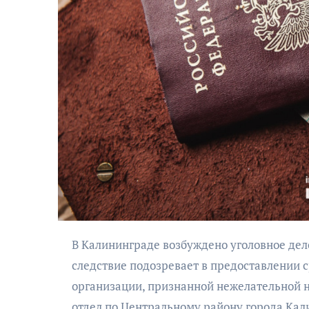
АФИША
Музыкально-
поэтический
моноспектакль
«Исповедь в четыре
В Калининграде возбуждено уголовное дело в отношении 55-летней местной жительницы, которую
четверти пути»
следствие подозревает в предоставлении 
организации, признанной нежелательной н
отдел по Центральному району города Кал