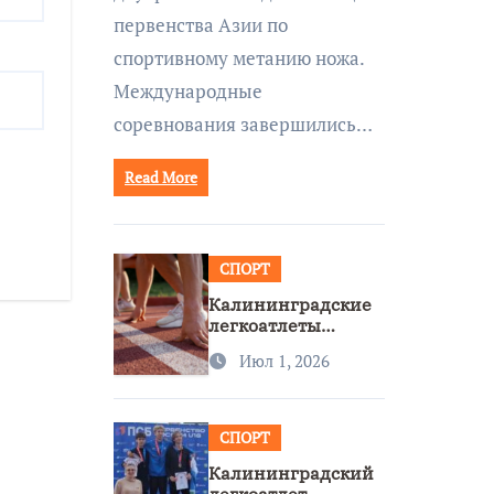
первенства Азии по
спортивному метанию ножа.
Международные
соревнования завершились…
Read More
СПОРТ
Калининградские
легкоатлеты
завоевали две
Июл 1, 2026
бронзы на
первенстве России
СПОРТ
Калининградский
легкоатлет