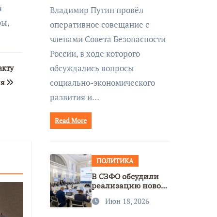
совещании Совбеза
я
Владимир Путин провёл
под руководством
фы,
оперативное совещание с
Путина
членами Совета Безопасности
России, в ходе которого
обсуждались вопросы
акту
социально-экономического
ия
развития и…
Read More
ПОЛИТИКА
В СЗФО обсудили
реализацию новой
стратегии
Июн 18, 2026
нацполитики