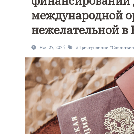
финансировании 
международной о
нежелательной в 
Ноя 27, 2025
#
Преступление
#
Следстве
9 Мая — Де
Победы!