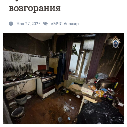
возгорания
Ноя 27, 2025
#
МЧС
#
пожар