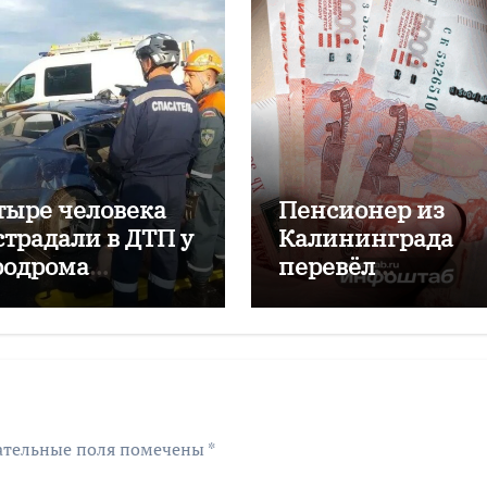
тыре человека
Пенсионер из
страдали в ДТП у
Калининграда
родрома
перевёл
аловский
мошенникам бол
двух миллионов
рублей
ательные поля помечены
*