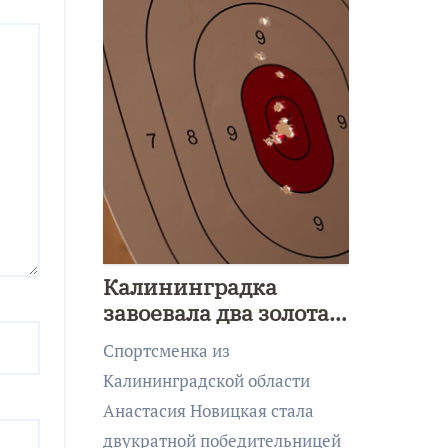
Калининградка
завоевала два золота
первенства Азии по
Спортсменка из
метанию ножа
Калининградской области
Анастасия Новицкая стала
двукратной победительницей