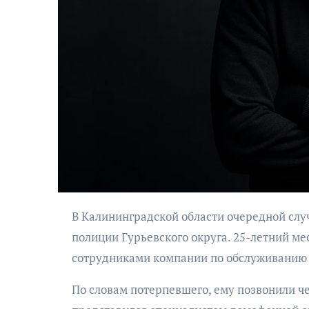
АФИША
Музыкально-
поэтический
моноспектакль
В Калининградской области очередной случай дистанционного мошенничества расследуют сотрудники
«Исповедь в четыре
полиции Гурьевского округа. 25-летний м
четверти пути»
сотрудниками компании по обслуживанию
По словам потерпевшего, ему позвонили ч