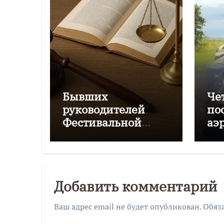
Бывших
Че
руководителей
по
Фестивальной
аэ
дирекции будут
Чк
судить за
мошенничество
Добавить комментарий
Ваш адрес email не будет опубликован.
Обяз