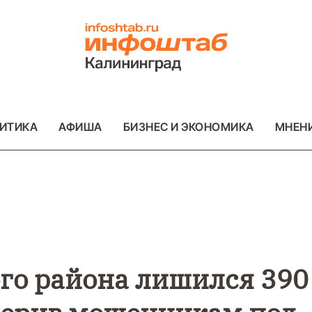
ИТИКА
АФИША
БИЗНЕС И ЭКОНОМИКА
МНЕН
ВО
ВАЖНОЕ
ОБЩЕСТВО
ВАЖНОЕ
ОБ
ФОТО
ФОТО
го района лишился 390