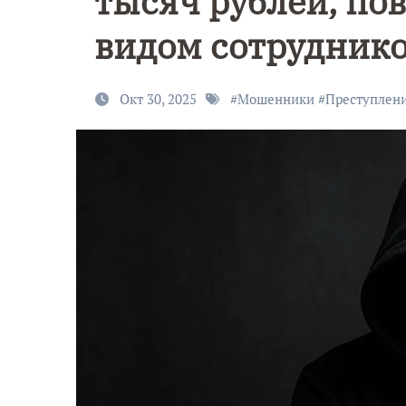
тысяч рублей, по
видом сотрудник
Окт 30, 2025
#
Мошенники
#
Преступлен
9 Мая — Де
Победы!