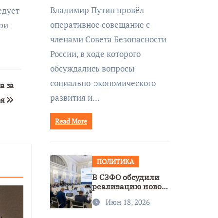
совещании Совбеза
Владимир Путин провёл
едует
под руководством
оперативное совещание с
ри
Путина
членами Совета Безопасности
России, в ходе которого
обсуждались вопросы
социально-экономического
а за
развития и…
ря
Read More
ПОЛИТИКА
В СЗФО обсудили
реализацию новой
стратегии
Июн 18, 2026
нацполитики