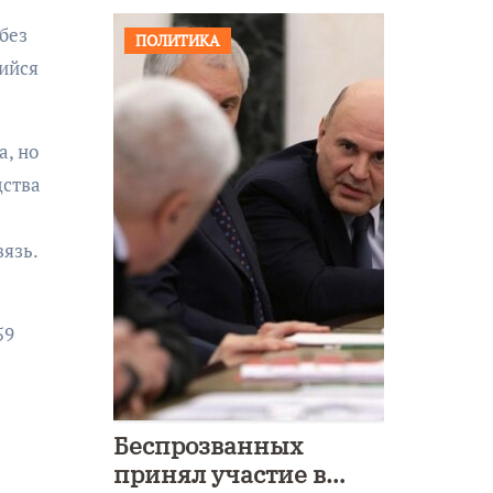
без
ПОЛИТИКА
шийся
а, но
дства
вязь.
59
Беспрозванных
принял участие в