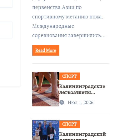
первенства Азии по
спортивному метанию ножа.
Международные
соревнования завершились…
Read More
СПОРТ
Калининградские
легкоатлеты
завоевали две
Июл 1, 2026
бронзы на
первенстве России
СПОРТ
Калининградский
легкоатлет