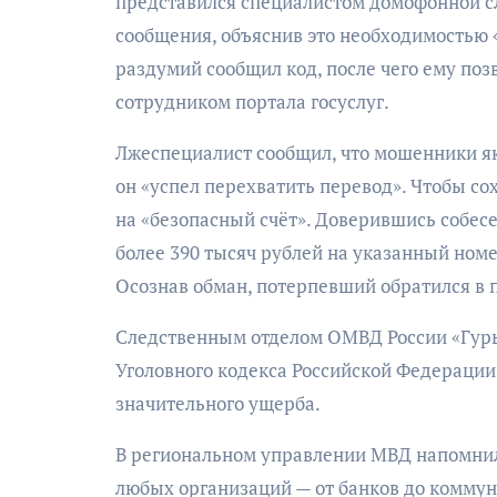
представился специалистом домофонной с
сообщения, объяснив это необходимостью 
раздумий сообщил код, после чего ему по
сотрудником портала госуслуг.
Лжеспециалист сообщил, что мошенники яко
он «успел перехватить перевод». Чтобы со
на «безопасный счёт». Доверившись собесе
более 390 тысяч рублей на указанный номе
Осознав обман, потерпевший обратился в 
Следственным отделом ОМВД России «Гурье
Уголовного кодекса Российской Федераци
значительного ущерба.
В региональном управлении МВД напомнил
любых организаций — от банков до комму