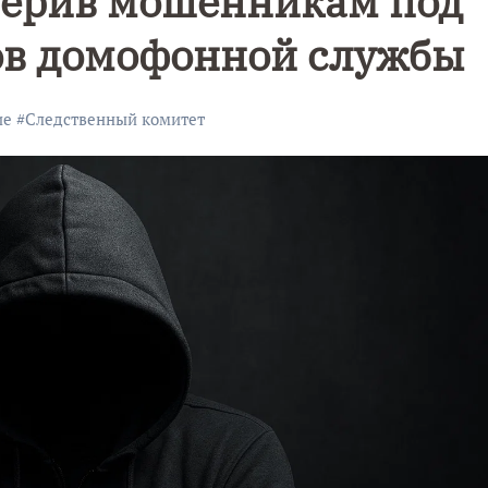
верив мошенникам под
ов домофонной службы
ие
#
Следственный комитет
Уникальное
Фотокад
нь
северное
как
сияние
Калини
запечатлели
завалил
над Балтикой
после
снежног