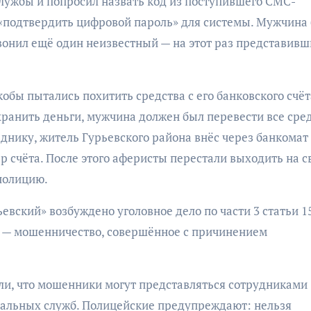
лужбы и попросил назвать код из поступившего СМС-
«подтвердить цифровой пароль» для системы. Мужчина 
звонил ещё один неизвестный — на этот раз представив
бы пытались похитить средства с его банковского счёт
хранить деньги, мужчина должен был перевести все сре
днику, житель Гурьевского района внёс через банкомат
р счёта. После этого аферисты перестали выходить на с
полицию.
вский» возбуждено уголовное дело по части 3 статьи 1
и — мошенничество, совершённое с причинением
и, что мошенники могут представляться сотрудниками
нальных служб. Полицейские предупреждают: нельзя