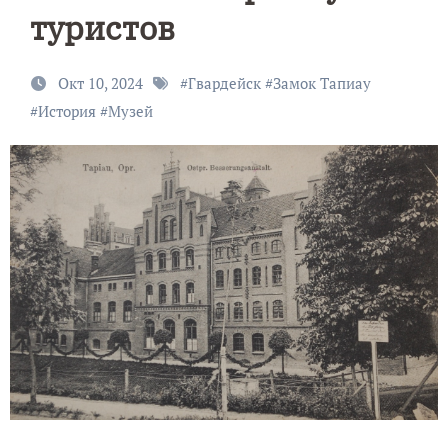
туристов
Окт 10, 2024
#
Гвардейск
#
Замок Тапиау
#
История
#
Музей