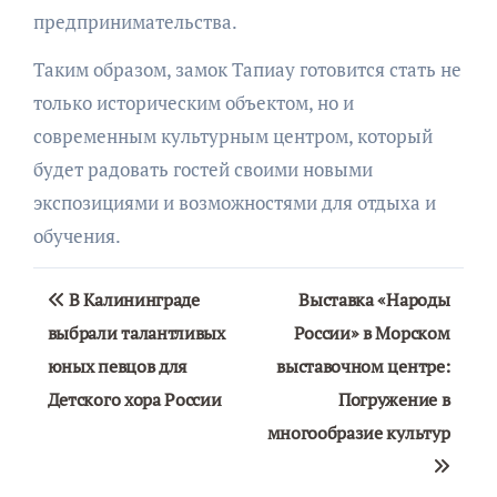
предпринимательства.
Таким образом, замок Тапиау готовится стать не
только историческим объектом, но и
современным культурным центром, который
будет радовать гостей своими новыми
экспозициями и возможностями для отдыха и
обучения.
Навигация
В Калининграде
Выставка «Народы
по
выбрали талантливых
России» в Морском
юных певцов для
выставочном центре:
записям
Детского хора России
Погружение в
многообразие культур