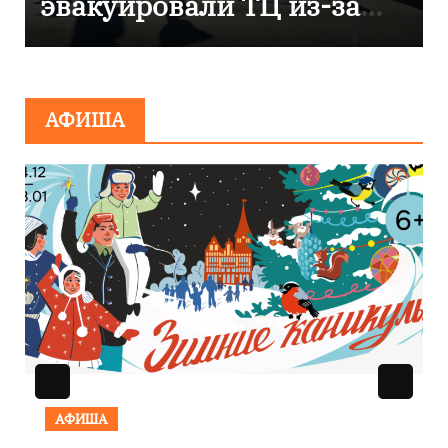
з-за
компании «Россети
Янтарь»
АФИША
АФИША