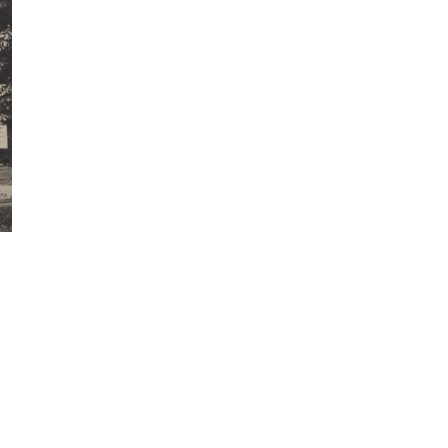
Фотокадры, как
ие
Калининград
ад
завалило после
снежного бурана