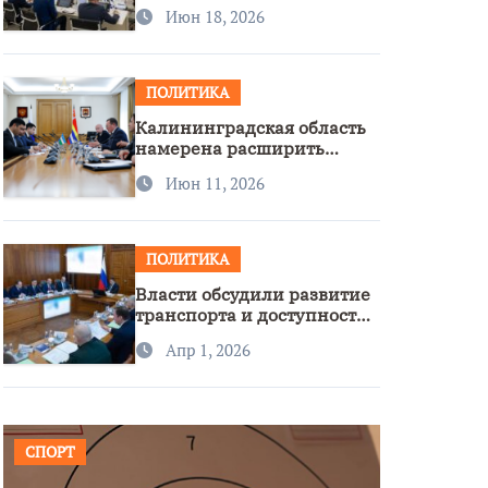
стратегии нацполитики
Июн 18, 2026
ПОЛИТИКА
Калининградская область
намерена расширить
сотрудничество с
Июн 11, 2026
Узбекистаном
ПОЛИТИКА
Власти обсудили развитие
транспорта и доступность
региона
Апр 1, 2026
СПОРТ