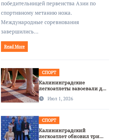
победительницей первенства Азии по
спортивному метанию ножа.
Международные соревнования
завершились…
Read More
СПОРТ
Калининградские
легкоатлеты завоевали две
бронзы на первенстве
Июл 1, 2026
России
СПОРТ
Калининградский
легкоатлет обновил три