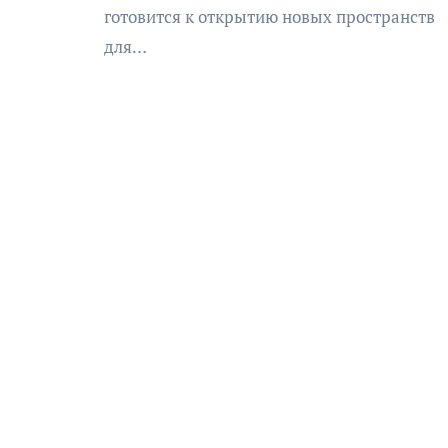
готовится к открытию новых пространств
для…
АФИША
КУЛЬТУРА
ОБЩЕСТВО
еский
Николай Патрушев
оведь в
поддержал проведение в
и»