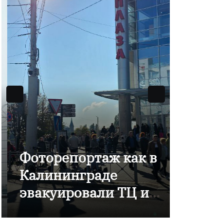
Фоторепортаж как в
В Ка
Калининграде
отме
эвакуировали ТЦ из-
комп
за сообщения о
Янта