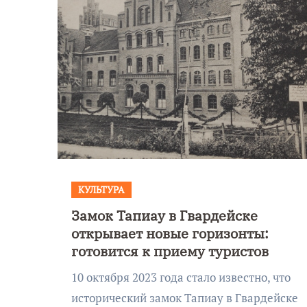
КУЛЬТУРА
Замок Тапиау в Гвардейске
Уникальное
открывает новые горизонты:
 День
северное сиян
готовится к приему туристов
!
запечатлели н
10 октября 2023 года стало известно, что
Балтикой
исторический замок Тапиау в Гвардейске