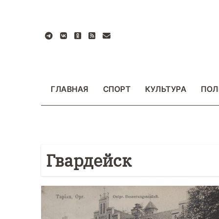
Перейти
к
содержанию
ГЛАВНАЯ
СПОРТ
КУЛЬТУРА
ПОЛ
Гвардейск
БЩЕСТВО
ФОТО
ВАЖНОЕ
ОБЩЕСТВО
Ф