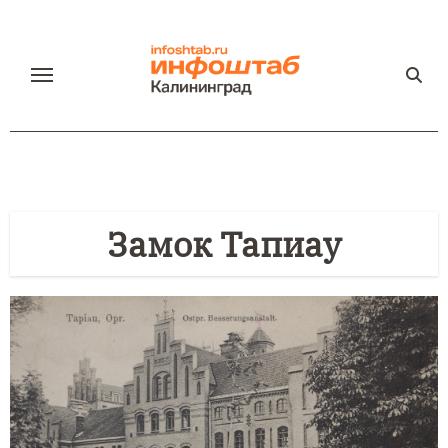
Перейти
к
содержанию
Замок Тапиау