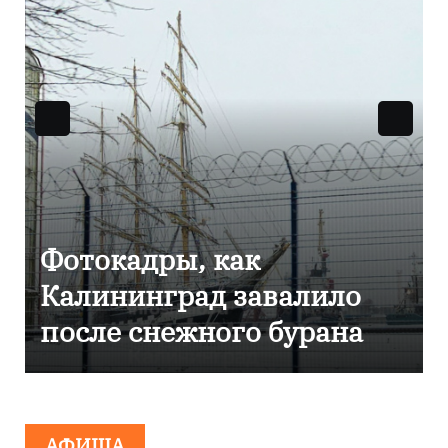
Фоторепортаж как в
Калининграде
эвакуировали ТЦ из-за
сообщения о
минировании
АФИША