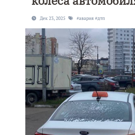
колёса автомобил
Дек 23, 2025
#
авария
#
дтп
9 Мая — Де
Победы!