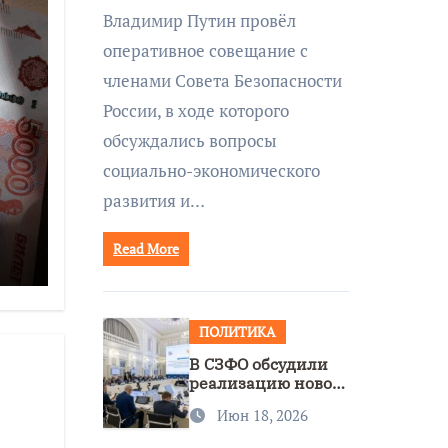
совещании Совбеза
Владимир Путин провёл
под руководством
оперативное совещание с
Путина
членами Совета Безопасности
России, в ходе которого
обсуждались вопросы
социально-экономического
развития и…
Read More
ее
ПОЛИТИКА
В СЗФО обсудили
реализацию новой
стратегии
Июн 18, 2026
нацполитики