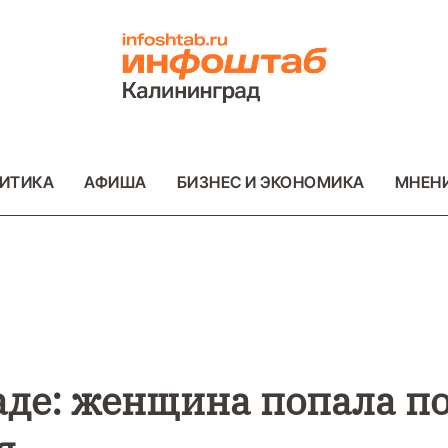
ИТИКА
АФИША
БИЗНЕС И ЭКОНОМИКА
МНЕН
ВО
ВАЖНОЕ
ОБЩЕСТВО
ВАЖНОЕ
ОБ
ФОТО
ФОТО
де: женщина попала п