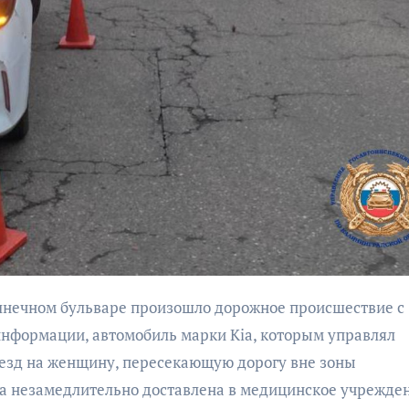
бурана
АФИША
КУЛЬТУР
АФИША
КУЛЬТУРА
ОБЩЕСТВО
ОБЩЕСТВО
Организаторы
Николай Патрушев
фестиваля
поддержал
«Открытое мор
проведение в
объявили даты
Калининграде
информации, автомобиль марки Kia, которым управлял
проведения!
морского фестиваля
аезд на женщину, пересекающую дорогу вне зоны
«Открытое море»
а незамедлительно доставлена в медицинское учрежде