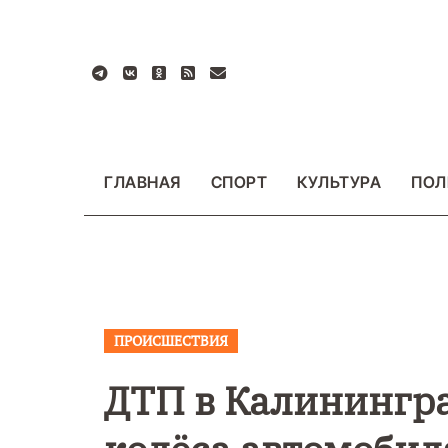
Перейти
к
содержанию
ГЛАВНАЯ
СПОРТ
КУЛЬТУРА
ПОЛ
ПРОИСШЕСТВИЯ
ВАЖНОЕ
ОБЩЕСТ
ФОТО
ДТП в Калинингра