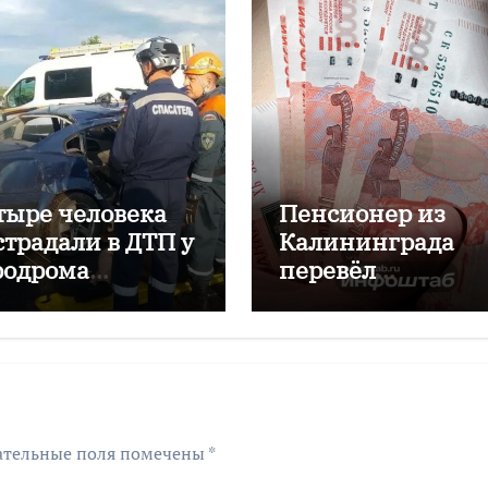
тыре человека
Пенсионер из
страдали в ДТП у
Калининграда
родрома
перевёл
аловский
мошенникам бол
двух миллионов
рублей
ательные поля помечены
*