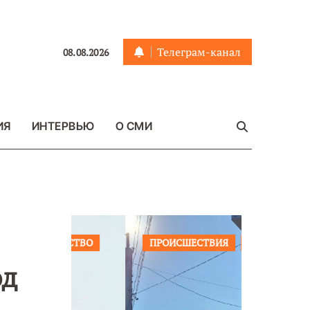
Телеграм-канал
08.08.2026
ИЯ
ИНТЕРВЬЮ
О СМИ
ЩЕСТВО
ПРОИСШЕСТВИЯ
ФОТО
ОБЩЕСТ
од