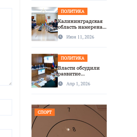
ПОЛИТИКА
Калининградская
область намерена
расширить
Июн 11, 2026
сотрудничество с
Узбекистаном
ПОЛИТИКА
Власти обсудили
развитие
транспорта и
Апр 1, 2026
доступность
региона
СПОРТ