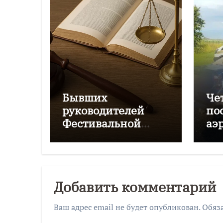
Бывших
Че
руководителей
по
Фестивальной
аэ
дирекции будут
Чк
судить за
мошенничество
Добавить комментарий
Ваш адрес email не будет опубликован.
Обяз