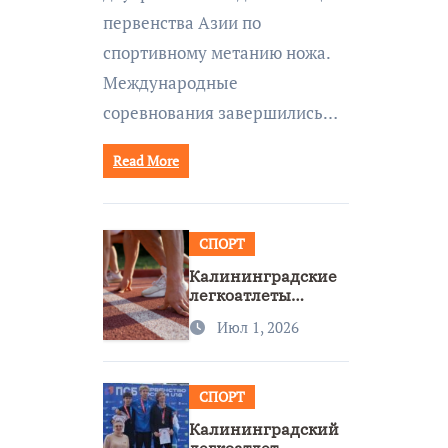
первенства Азии по
спортивному метанию ножа.
Международные
соревнования завершились…
Read More
СПОРТ
Калининградские
легкоатлеты
завоевали две
Июл 1, 2026
бронзы на
первенстве России
СПОРТ
Калининградский
легкоатлет