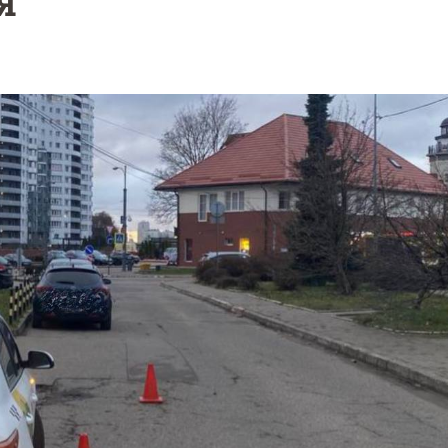
я
Уникальное
Фотокад
нь
северное
как
сияние
Калини
запечатлели
завалил
над Балтикой
после
снежног