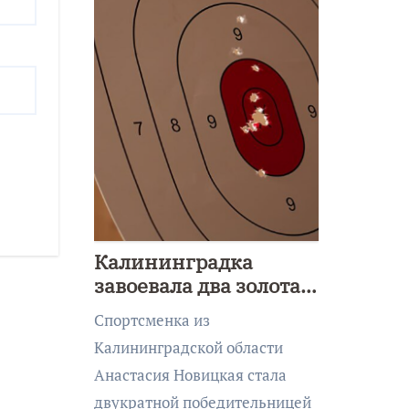
Калининградка
завоевала два золота
первенства Азии по
Спортсменка из
метанию ножа
Калининградской области
Анастасия Новицкая стала
двукратной победительницей