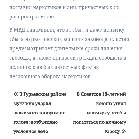
поставки наркотиков и лиц, причастных к их
распространению.
В МВД напомнили, что за сбыт и даже попытку
сбыта наркотических веществ законодательство
предусматривает длительные сроки лишения
свободы, а также призвали граждан сообщать в
полицию о любых известных фактах
незаконного оборота наркотиков.
Навигация
В Гурьевском районе
В Советске 18-летний
по
мужчина ударил
юноша угнал
знакомого топором по
иномарку, чтобы
записям
голове: возбуждено
покататься по ночному
уголовное дело
городу