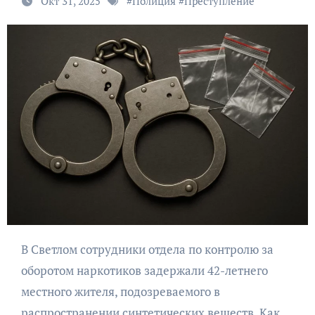
Окт 31, 2025
#
Полиция
#
Преступление
В Светлом сотрудники отдела по контролю за
оборотом наркотиков задержали 42-летнего
местного жителя, подозреваемого в
распространении синтетических веществ. Как