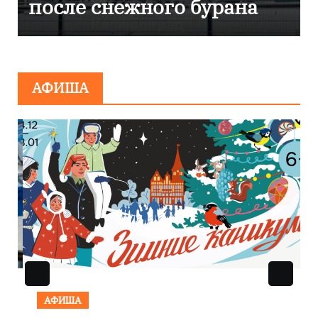
эвакуировали ТЦ из-за
сообщения о
минировании
АФИША
АФИША