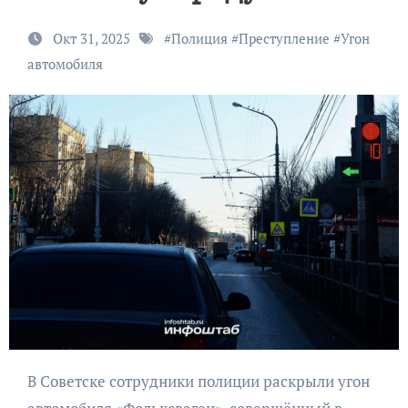
Окт 31, 2025
#
Полиция
#
Преступление
#
Угон
автомобиля
В Советске сотрудники полиции раскрыли угон