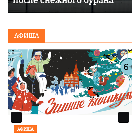
сообщения о
минировании
АФИША
АФИША