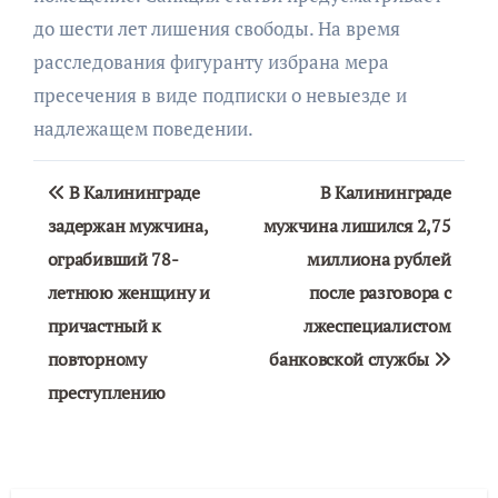
до шести лет лишения свободы. На время
расследования фигуранту избрана мера
пресечения в виде подписки о невыезде и
надлежащем поведении.
Навигация
В Калининграде
В Калининграде
по
задержан мужчина,
мужчина лишился 2,75
ограбивший 78-
миллиона рублей
записям
летнюю женщину и
после разговора с
причастный к
лжеспециалистом
повторному
банковской службы
преступлению