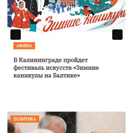
АФИША
Выставка «Морской роман под
парусом» откроется 28 ноября в
Калининграде
ПОЛИТИКА