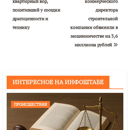
по
квартирный вор,
коммерческого
похитивший у соседки
директора
записям
драгоценности и
строительной
технику
компании обвинили в
мошенничестве на 3,6
миллиона рублей
ИНТЕРЕСНОЕ НА ИНФОШТАБЕ
ПРОИСШЕСТВИЯ