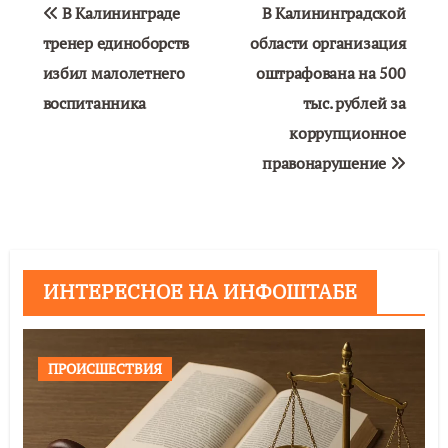
Навигация
В Калининграде
В Калининградской
по
тренер единоборств
области организация
избил малолетнего
оштрафована на 500
записям
воспитанника
тыс. рублей за
коррупционное
правонарушение
ИНТЕРЕСНОЕ НА ИНФОШТАБЕ
ПРОИСШЕСТВИЯ