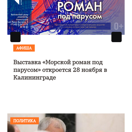
АФИША
кой роман под
Музыкально-поэтич
тся 28 ноября в
моноспектакль «Исп
четверти пути»
ПОЛИТИКА