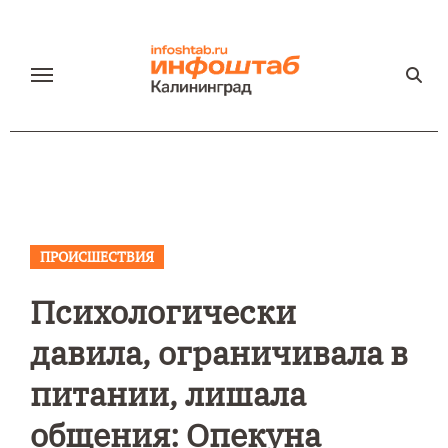
Перейти
к
содержанию
ПРОИСШЕСТВИЯ
Психологически
давила, ограничивала в
питании, лишала
общения: Опекуна