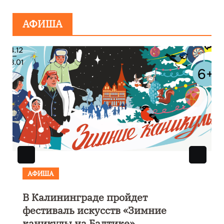
минировании
АФИША
АФИША
В Калининграде пройдет
фестиваль искусств «Зимние
каникулы на Балтике»