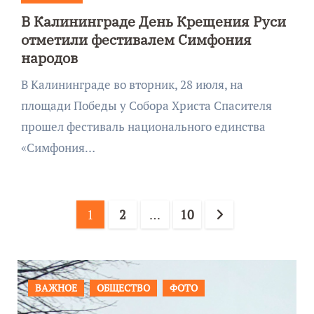
В Калининграде День Крещения Руси
отметили фестивалем Симфония
народов
В Калининграде во вторник, 28 июля, на
площади Победы у Собора Христа Спасителя
прошел фестиваль национального единства
«Симфония…
Пагинация
1
2
…
10
записей
ПРОИСШЕСТВИЯ
ФОТО