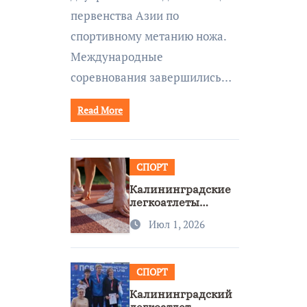
первенства Азии по
спортивному метанию ножа.
Международные
соревнования завершились…
Read More
СПОРТ
Калининградские
легкоатлеты
завоевали две
Июл 1, 2026
бронзы на
первенстве России
СПОРТ
Калининградский
легкоатлет