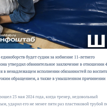
бурана
АФИША
КУЛЬТУР
АФИША
КУЛЬТУРА
ОБЩЕСТВО
ОБЩЕСТВО
она утвердил обвинительное заключение в отношении 4
Организаторы
Николай Патрушев
ся в ненадлежащем исполнении обязанностей по воспи
фестиваля
поддержал
токим обращением, а также в умышленном причинении
«Открытое мор
проведение в
объявили даты
Калининграде
проведения!
морского фестиваля
зошел 23 мая 2024 года, когда тренер, недовольный
«Открытое море»
, ударил его не менее пяти раз пластиковой трубой п