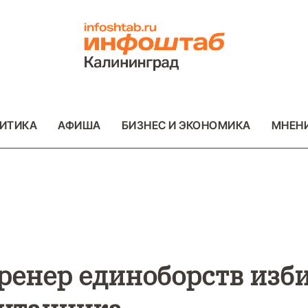
ИТИКА
АФИША
БИЗНЕС И ЭКОНОМИКА
МНЕН
ВО
ВАЖНОЕ
ОБЩЕСТВО
ВАЖНОЕ
ОБ
ФОТО
ФОТО
ренер единоборств изб