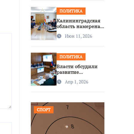
ПОЛИТИКА
Калининградская
область намерена
расширить
Июн 11, 2026
сотрудничество с
Узбекистаном
ПОЛИТИКА
Власти обсудили
развитие
транспорта и
Апр 1, 2026
доступность
региона
СПОРТ