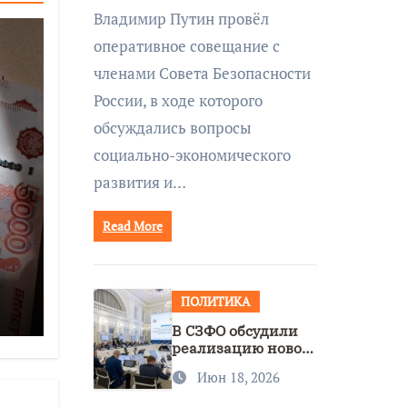
совещании Совбеза
Владимир Путин провёл
под руководством
оперативное совещание с
Путина
членами Совета Безопасности
России, в ходе которого
обсуждались вопросы
социально-экономического
развития и…
Read More
ПОЛИТИКА
ее
В СЗФО обсудили
реализацию новой
стратегии
Июн 18, 2026
нацполитики