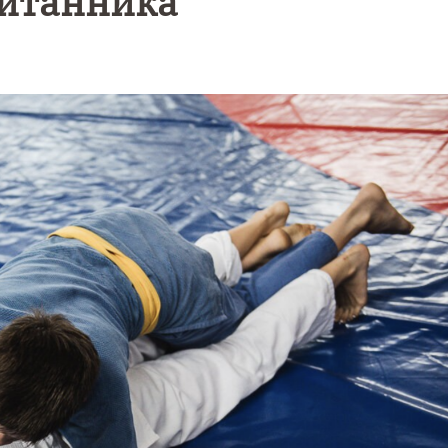
питанника
Уникальное
Фотокад
нь
северное
как
сияние
Калини
запечатлели
завалил
над Балтикой
после
снежног