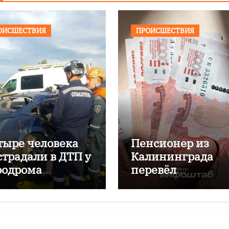
ОИСШЕСТВИЯ
ПРОИСШЕСТВИЯ
тыре человека
Пенсионер из
страдали в ДТП у
Калининграда
родрома
перевёл
аловский
мошенникам бол
двух миллионов
рублей