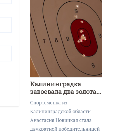
Калининградка
завоевала два золота
первенства Азии по
Спортсменка из
метанию ножа
Калининградской области
Анастасия Новицкая стала
двукратной победительницей