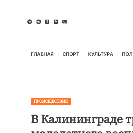
Перейти
к
содержанию
ГЛАВНАЯ
СПОРТ
КУЛЬТУРА
ПОЛ
ПРОИСШЕСТВИЯ
ВАЖНОЕ
ОБЩЕСТ
ФОТО
В Калининграде т