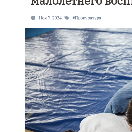
малолетнего вос
Ноя 7, 2024
#
Прокуратура
9 Мая — Де
Победы!