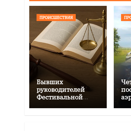
ПРОИСШЕСТВИЯ
ПР
Бывших
Че
руководителей
по
Фестивальной
аэ
дирекции будут
Чк
судить за
мошенничество