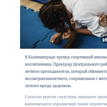
АФИША
В Калининграде тренер спортивной школы единоборств будет судим за избиение 11-летнего
Музыкально-
воспитанника. Прокурор Центрального рай
поэтический
летнего преподавателя, который обвиняет
моноспектакль
несовершеннолетнего, сопряженном с жес
«Исповедь в четыре
четверти пути»
легкого вреда здоровью.
Согласно версии следствия, инцидент прои
выполнением упражнений своим подопечным