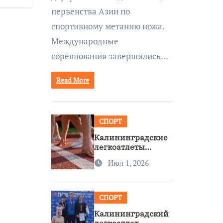
первенства Азии по
спортивному метанию ножа.
Международные
соревнования завершились…
Read More
СПОРТ
Калининградские
легкоатлеты
завоевали две
Июл 1, 2026
бронзы на
первенстве России
СПОРТ
Калининградский
легкоатлет