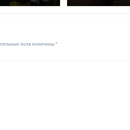
аловский
мошенникам бол
двух миллионов
рублей
ательные поля помечены
*