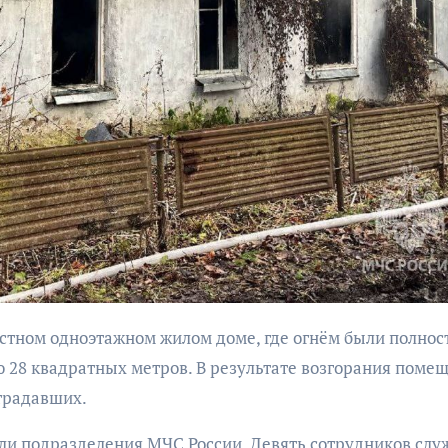
бурана
АФИША
КУЛЬТУР
АФИША
КУЛЬТУРА
ОБЩЕСТВО
ОБЩЕСТВО
Организаторы
Николай Патрушев
фестиваля
поддержал
«Открытое мор
проведение в
объявили даты
Калининграде
28 квадратных метров. В результате возгорания поме
проведения!
морского фестиваля
страдавших.
«Открытое море»
ли подразделения МЧС России. Девять сотрудников слу