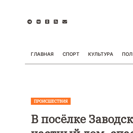
Перейти
к
содержанию
ГЛАВНАЯ
СПОРТ
КУЛЬТУРА
ПОЛ
ПРОИСШЕСТВИЯ
ВАЖНОЕ
ОБЩЕСТ
ФОТО
В посёлке Заводс