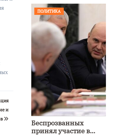
ия
ПОЛИТИКА
и
ных
ация
ие и
ов
Беспрозванных
принял участие в