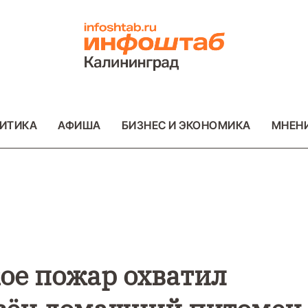
ИТИКА
АФИША
БИЗНЕС И ЭКОНОМИКА
МНЕН
ВО
ВАЖНОЕ
ОБЩЕСТВО
ВАЖНОЕ
ОБ
ФОТО
ФОТО
кое пожар охватил