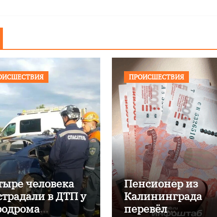
ОИСШЕСТВИЯ
ПРОИСШЕСТВИЯ
тыре человека
Пенсионер из
страдали в ДТП у
Калининграда
родрома
перевёл