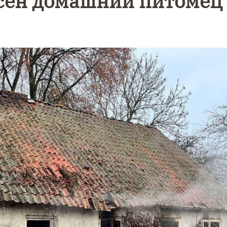
асён домашний питомец
Уникальное
Фотокад
нь
северное
как
сияние
Калини
запечатлели
завалил
над Балтикой
после
снежног