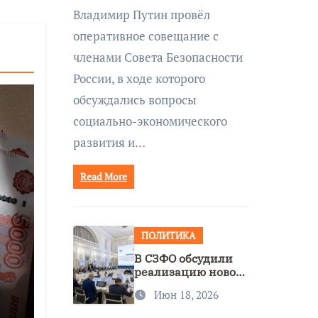
совещании Совбеза
Владимир Путин провёл
под руководством
оперативное совещание с
Путина
членами Совета Безопасности
России, в ходе которого
обсуждались вопросы
социально-экономического
развития и…
Read More
ПОЛИТИКА
В СЗФО обсудили
реализацию новой
стратегии
Июн 18, 2026
нацполитики