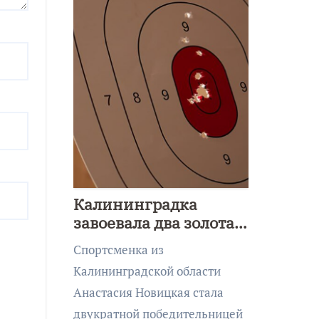
Калининградка
завоевала два золота
первенства Азии по
Спортсменка из
метанию ножа
Калининградской области
Анастасия Новицкая стала
двукратной победительницей