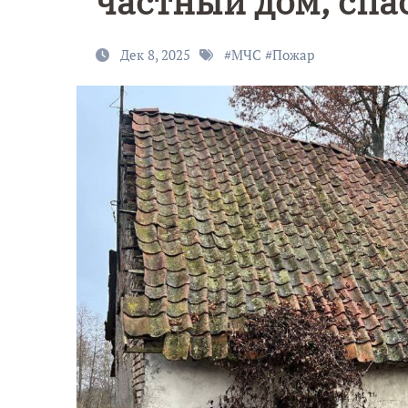
частный дом, сп
Дек 8, 2025
#
МЧС
#
Пожар
9 Мая — Де
Победы!