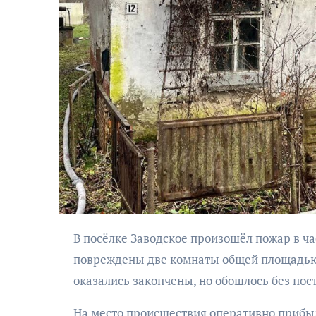
АФИША
Музыкально-
поэтический
моноспектакль
«Исповедь в четыре
В посёлке Заводское произошёл пожар в частном одноэтажном жилом доме, где огнём были полностью
четверти пути»
повреждены две комнаты общей площадью 
оказались закопчены, но обошлось без по
На место происшествия оперативно прибы