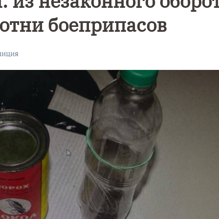
: из незаконного оборо
сотни боеприпасов
лиция
Уникальное
Фотокад
нь
северное
как
сияние
Калини
запечатлели
завалил
над Балтикой
после
снежног