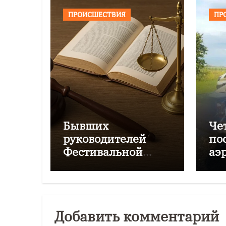
ПРОИСШЕСТВИЯ
ПР
Бывших
Че
руководителей
по
Фестивальной
аэ
дирекции будут
Чк
судить за
мошенничество
Добавить комментарий