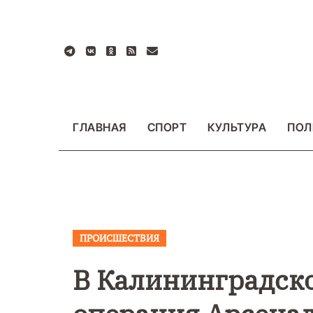
Перейти
к
содержанию
ГЛАВНАЯ
СПОРТ
КУЛЬТУРА
ПОЛ
ПРОИСШЕСТВИЯ
ВАЖНОЕ
ОБЩЕСТ
ФОТО
В Калининградско