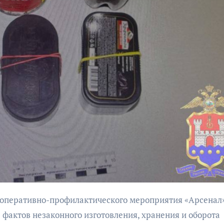
бурана
АФИША
КУЛЬТУР
АФИША
КУЛЬТУРА
ОБЩЕСТВО
ОБЩЕСТВО
Организаторы
Николай Патрушев
фестиваля
поддержал
«Открытое мор
проведение в
объявили даты
Калининграде
проведения!
морского фестиваля
«Открытое море»
 фактов незаконного изготовления, хранения и оборота