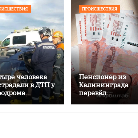
ОИСШЕСТВИЯ
ПРОИСШЕСТВИЯ
тыре человека
Пенсионер из
страдали в ДТП у
Калининграда
родрома
перевёл
аловский
мошенникам бол
двух миллионов
рублей