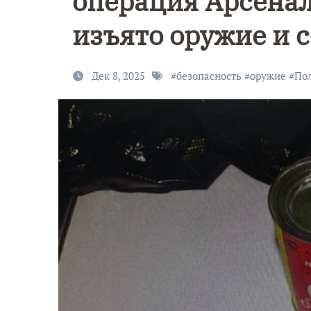
операция Арсенал
изъято оружие и 
Дек 8, 2025
#
безопасность
#
оружие
#
По
9 Мая — Де
Победы!