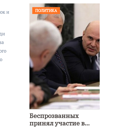
ПОЛИТИКА
ок и
ди
ва
ого
о
Беспрозванных
принял участие в