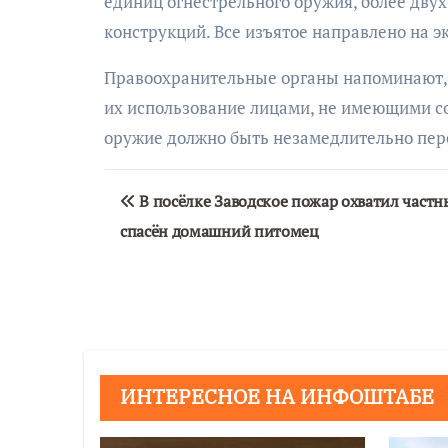
единиц огнестрельного оружия, более дву
конструкций. Все изъятое направлено на э
Правоохранительные органы напоминают, ч
их использование лицами, не имеющими со
оружие должно быть незамедлительно пере
Навигация
В посёлке Заводское пожар охватил частн
по
спасён домашний питомец
записям
ИНТЕРЕСНОЕ НА ИНФОШТАБЕ