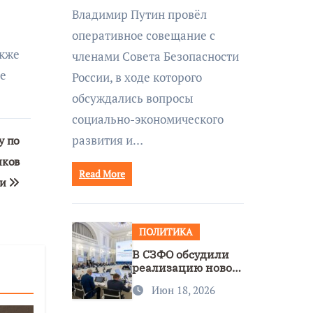
совещании Совбеза
Владимир Путин провёл
под руководством
оперативное совещание с
Путина
акже
членами Совета Безопасности
ое
России, в ходе которого
обсуждались вопросы
социально-экономического
развития и…
у по
иков
Read More
ии
ПОЛИТИКА
В СЗФО обсудили
реализацию новой
стратегии
Июн 18, 2026
нацполитики