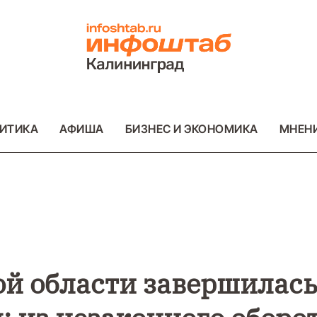
ИТИКА
АФИША
БИЗНЕС И ЭКОНОМИКА
МНЕН
ВО
ВАЖНОЕ
ОБЩЕСТВО
ВАЖНОЕ
ОБ
ФОТО
ФОТО
й области завершилас