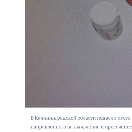
АФИША
Музыкально-
поэтический
моноспектакль
«Исповедь в четыре
четверти пути»
В Калининградской области подвели итоги оперативно-профилактического мероприятия «Арсенал»,
направленного на выявление и пресечение