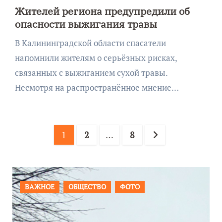
Жителей региона предупредили об
опасности выжигания травы
В Калининградской области спасатели
напомнили жителям о серьёзных рисках,
связанных с выжиганием сухой травы.
Несмотря на распространённое мнение…
Пагинация
1
2
…
8
записей
ПРОИСШЕСТВИЯ
ФОТО