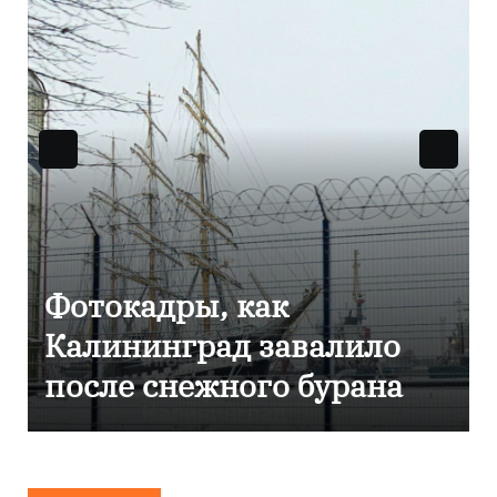
Фоторепортаж как в
Калининграде
эвакуировали ТЦ из-за
сообщения о
минировании