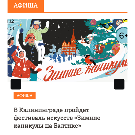
АФИША
АФИША
АФИ
В Калининграде пройдет
Выс
фестиваль искусств «Зимние
пару
каникулы на Балтике»
Кал