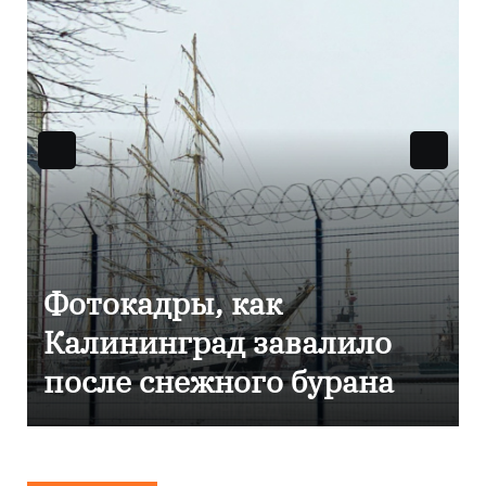
Фоторепортаж как в
Калининграде
эвакуировали ТЦ из-за
сообщения о
минировании