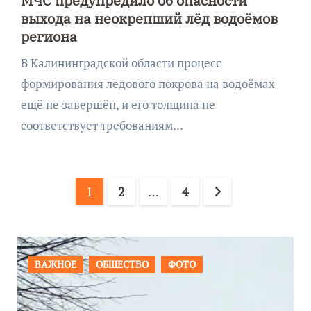
МЧС предупредило об опасности
выхода на неокрепший лёд водоёмов
региона
В Калининградской области процесс
формирования ледового покрова на водоёмах
ещё не завершён, и его толщина не
соответствует требованиям…
Пагинация
1
2
…
4
записей
ПРОИСШЕСТВИЯ
ФОТО