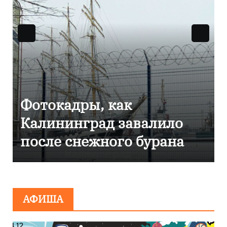
Фоторепортаж как в
Калининграде
эвакуировали ТЦ из-за
сообщения о
минировании
АФИША