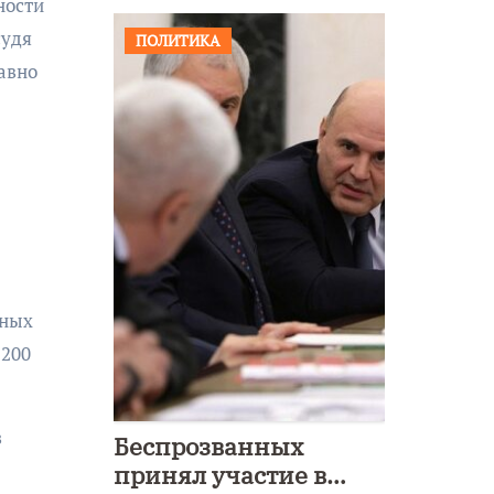
ности
судя
ПОЛИТИКА
авно
е
нных
200
з
Беспрозванных
принял участие в