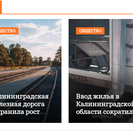
ЩЕСТВО
ОБЩЕСТВО
лининградская
Ввод жилья в
лезная дорога
Калининградско
хранила рост
области сократил
ревозок с начала
почти на 16%
да