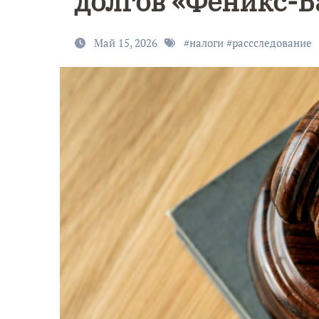
долгов «Феникс-Б
Май 15, 2026
#
налоги
#
рассследование
9 Мая — Де
Победы!