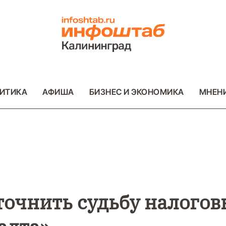
ИТИКА
АФИША
БИЗНЕС И ЭКОНОМИКА
МНЕН
ВО
ВАЖНОЕ
ОБЩЕСТВО
ВАЖНОЕ
ОБ
ФОТО
ФОТО
очнить судьбу налогов