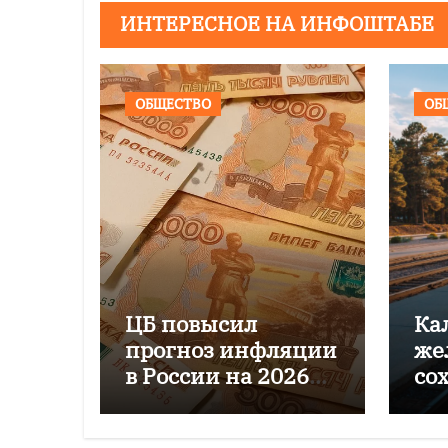
ИНТЕРЕСНОЕ НА ИНФОШТАБЕ
ОБЩЕСТВО
ОБ
ЦБ повысил
Ка
прогноз инфляции
же
в России на 2026
со
год до 6–7%
пе
го