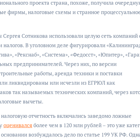
ионального проекта страна, похоже, получила очередну
ые фирмы, налоговые схемы и странное процессуально
ры Сергея Сотникова использовали целую сеть компаний 
 налогов. В уголовном деле фигурировали «Калинингра
ива», «Рекснаб», «Система», «Федосст», «Юпитер», «Гара
ьных предпринимателей. Через них, по версии
троительные работы, аренда техники и поставки
ыли ликвидированы или исчезли из ЕГРЮЛ как
аков так называемых технических компаний, через кот
алоговые вычеты.
 в налоговую отчетность включались заведомо ложные
ту
оценивался
более чем в 120 млн рублей – это уже кате
 основании возбуждалось дело по статье 199 УК РФ. Одн