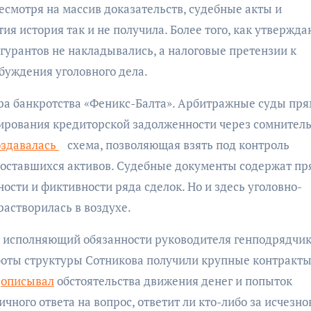
есмотря на массив доказательств, судебные акты и
ия история так и не получила. Более того, как утвержда
гурантов не накладывались, а налоговые претензии к
буждения уголовного дела.
ра банкротства «Феникс-Балта». Арбитражные суды пр
ирования кредиторской задолженности через сомнител
оздавалась
схема, позволяющая взять под контроль
е оставшихся активов. Судебные документы содержат п
сти и фиктивности ряда сделок. Но и здесь уголовно-
астворилась в воздухе.
исполняющий обязанности руководителя генподрядчи
боты структуры Сотникова получили крупные контракты
о
описывал
обстоятельства движения денег и попыток
чного ответа на вопрос, ответит ли кто-либо за исчезн