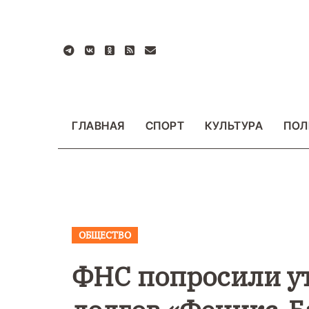
Перейти
к
содержанию
ГЛАВНАЯ
СПОРТ
КУЛЬТУРА
ПОЛ
ОБЩЕСТВО
ВАЖНОЕ
ОБЩЕСТ
ФОТО
ФНС попросили ут