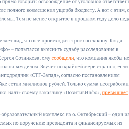
 прямо говорит: освобождение от уголовной ответствен
ле полного возмещения ущерба бюджету. А вот с этим, 
облемы. Тем не менее открытое в прошлом году дело нед
ает вид, что все происходит строго по закону. Когда
фо» – попытался выяснить судьбу расследования в
Сергея Сотникова, ему
сообщили
, что компания якобы н
уголовным делом. Звучит по крайней мере странно, если
енподрядчик «СТГ-Запад», согласно постановлениям
ойке сотни миллионов рублей. Только сумма неотработа
никс-Балт» своему заказчику «ПозитивИнфо»,
превышвет
о-образовательный комплекс на о. Октябрьский – один и
емых по поручению президента и финансируемых из