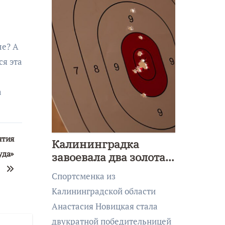
ые? А
ся эта
а
ятия
Калининградка
уда»
завоевала два золота
первенства Азии по
Спортсменка из
метанию ножа
Калининградской области
Анастасия Новицкая стала
двукратной победительницей