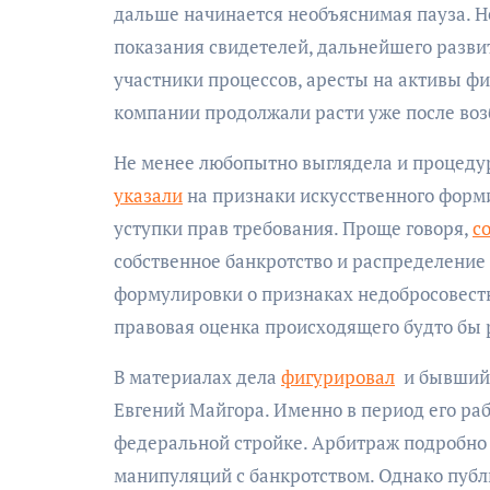
дальше начинается необъяснимая пауза. Н
показания свидетелей, дальнейшего развит
участники процессов, аресты на активы фи
компании продолжали расти уже после воз
Не менее любопытно выглядела и процеду
указали
на признаки искусственного форм
уступки прав требования. Проще говоря,
с
собственное банкротство и распределени
формулировки о признаках недобросовестно
правовая оценка происходящего будто бы р
В материалах дела
фигурировал
и бывший 
Евгений Майгора. Именно в период его ра
федеральной стройке. Арбитраж подробн
манипуляций с банкротством. Однако публи