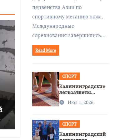
первенства Азии по
спортивному метанию ножа.
Международные
соревнования завершились…
Read More
СПОРТ
Калининградские
легкоатлеты
завоевали две
Июл 1, 2026
бронзы на
й
первенстве России
ся
СПОРТ
Калининградский
легкоатлет