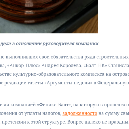
бурана
о дела в отношении руководителя компании
не выполнивших свои обязательства ряда строительных
АФИША
КУЛЬТУР
АФИША
КУЛЬТУРА
ва, «Анкор-Плюс» Андрея Королева, «Балт-НК» Станисл
ОБЩЕСТВО
ОБЩЕСТВО
ьстве культурно-образовательного комплекса на остров
Организаторы
Николай Патрушев
ос редакции газеты «Аргументы недели» в Федеральную
фестиваля
поддержал
«Открытое мор
проведение в
объявили даты
и ли компанией «Феникс-Балт», на которую в прошлом г
Калининграде
проведения!
морского фестиваля
лонения от уплаты налогов,
задолженности
на сумму св
«Открытое море»
а претензии к этой структуре. Вопрос далеко не праздны