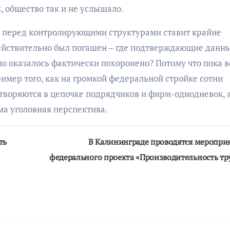
, общество так и не услышало.
С перед контролирующими структурами ставит крайне
ействительно был погашен – где подтверждающие данн
ло оказалось фактически похоронено? Потому что пока в
ример того, как на громкой федеральной стройке сотни
творяются в цепочке подрядчиков и фирм-однодневок, 
ама уголовная перспектива.
ть
В Калининграде проводятся меропри
федерального проекта «Производительность тр