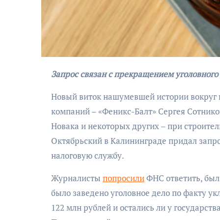
Запрос связан с прекращением уголовног
Новый виток нашумевшей истории вокруг 
АФИША
компаний – «Феникс-Балт» Сергея Сотнико
Музыкально-
Новака и некоторых других – при строител
поэтический
Октябрьский в Калининграде придал запр
моноспектакль
налоговую службу.
«Исповедь в четыре
четверти пути»
Журналисты
попросили
ФНС ответить, был
было заведено уголовное дело по факту ук
122 млн рублей и остались ли у государств