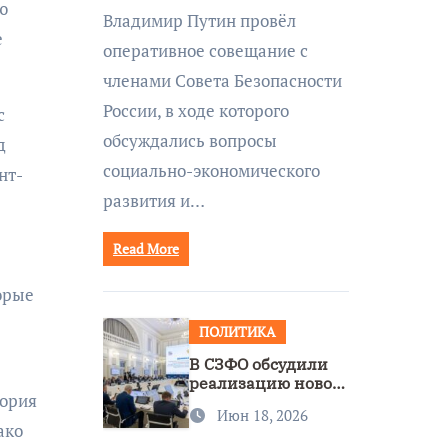
совещании Совбеза
ю
Владимир Путин провёл
под руководством
е
оперативное совещание с
Путина
членами Совета Безопасности
России, в ходе которого
с
обсуждались вопросы
д
социально-экономического
нт-
развития и…
Read More
орые
ПОЛИТИКА
В СЗФО обсудили
реализацию новой
гория
стратегии
Июн 18, 2026
нацполитики
ако