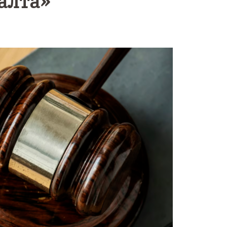
алта»
Уникальное
Фотокад
нь
северное
как
сияние
Калини
запечатлели
завалил
над Балтикой
после
снежног