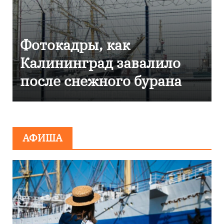
Фоторепортаж как в
Калининграде
эвакуировали ТЦ из-за
сообщения о
минировании
АФИША