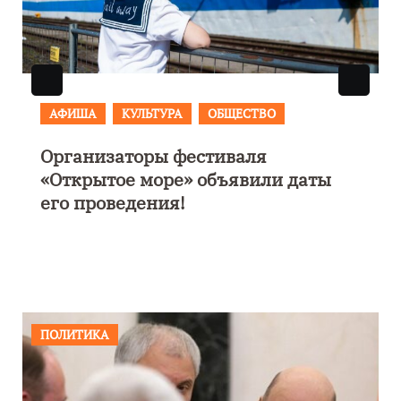
АФИША
В Калининграде пройдет
фестиваль искусств «Зимние
каникулы на Балтике»
ПОЛИТИКА