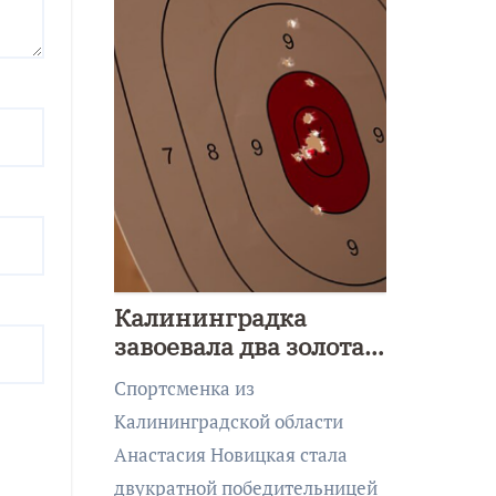
Калининградка
завоевала два золота
первенства Азии по
Спортсменка из
метанию ножа
Калининградской области
Анастасия Новицкая стала
двукратной победительницей