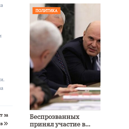
ла
ПОЛИТИКА
и
и.
за
т за
Беспрозванных
принял участие в
ов