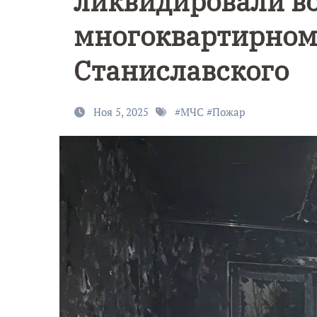
ликвидировали во
многоквартирном 
Станиславского
Ноя 5, 2025
#
МЧС
#
Пожар
9 Мая — Де
Победы!