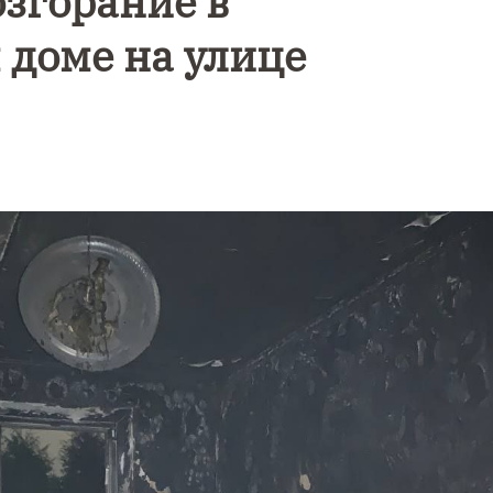
згорание в
доме на улице
Уникальное
Фотокад
нь
северное
как
сияние
Калини
запечатлели
завалил
над Балтикой
после
снежног