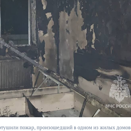
бурана
АФИША
КУЛЬТУР
АФИША
КУЛЬТУРА
ОБЩЕСТВО
ОБЩЕСТВО
Организаторы
Николай Патрушев
фестиваля
поддержал
«Открытое мор
проведение в
объявили даты
Калининграде
проведения!
морского фестиваля
«Открытое море»