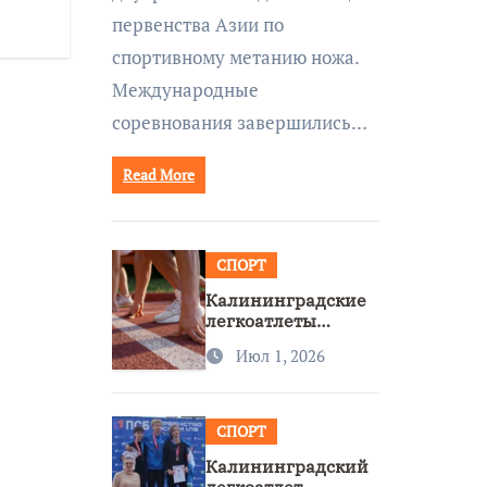
первенства Азии по
спортивному метанию ножа.
Международные
соревнования завершились…
Read More
СПОРТ
Калининградские
легкоатлеты
завоевали две
Июл 1, 2026
бронзы на
первенстве России
СПОРТ
Калининградский
легкоатлет