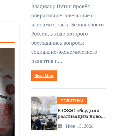
совещании Совбеза
Владимир Путин провёл
под руководством
оперативное совещание с
Путина
членами Совета Безопасности
России, в ходе которого
обсуждались вопросы
социально-экономического
развития и…
Read More
ПОЛИТИКА
В СЗФО обсудили
реализацию новой
стратегии
Июн 18, 2026
нацполитики