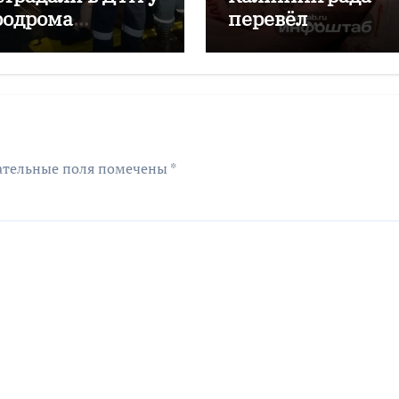
родрома
перевёл
аловский
мошенникам бол
двух миллионов
рублей
ательные поля помечены
*