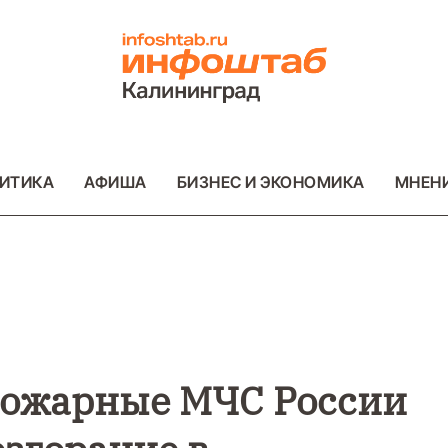
ИТИКА
АФИША
БИЗНЕС И ЭКОНОМИКА
МНЕН
ВО
ВАЖНОЕ
ОБЩЕСТВО
ВАЖНОЕ
ОБ
ФОТО
ФОТО
пожарные МЧС России