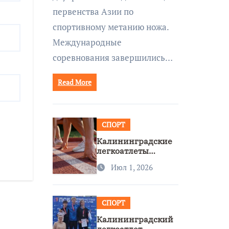
первенства Азии по
спортивному метанию ножа.
Международные
соревнования завершились…
Read More
СПОРТ
Калининградские
легкоатлеты
завоевали две
Июл 1, 2026
бронзы на
первенстве России
СПОРТ
Калининградский
легкоатлет