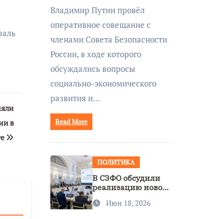
совещании Совбеза
Владимир Путин провёл
под руководством
оперативное совещание с
Путина
валь
членами Совета Безопасности
России, в ходе которого
обсуждались вопросы
социально-экономического
развития и…
няли
Read More
ии в
ге
ПОЛИТИКА
В СЗФО обсудили
реализацию новой
стратегии
Июн 18, 2026
нацполитики