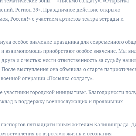
ли тематические зоны — «Письмо солдату», «Открытка
лений. Регион 39». Праздничное действие открыло
оя, Россия!» с участием артистов театра эстрады и
нула особое значение праздника для современного обще
во и взаимопомощь приобретают особое значение. Мы ви
 друга и с честью нести ответственность за судьбу наше
 После выступления она объявила о старте патриотичес
 военной операции «Посылка солдату».
е участники городской инициативы. Благодарности пол
 вклад в поддержку военнослужащих и проявивших
 паспортов пятнадцати юным жителям Калининграда. Д
ом вступления во взрослую жизнь и осознания