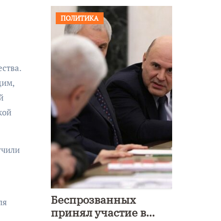
ПОЛИТИКА
ства.
дим,
й
кой
учили
Беспрозванных
ля
принял участие в