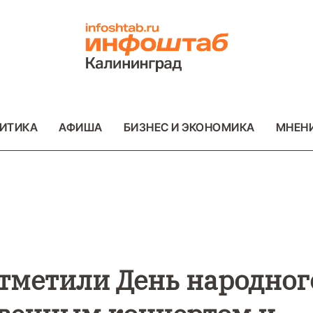
ИТИКА
АФИША
БИЗНЕС И ЭКОНОМИКА
МНЕН
ВО
ВАЖНОЕ
ОБЩЕСТВО
ВАЖНОЕ
ОБ
ФОТО
ФОТО
тметили День народног