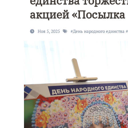
единства торжес
акцией «Посылка 
Ноя 5, 2025
#
День народного единства
#
9 Мая — Де
Победы!