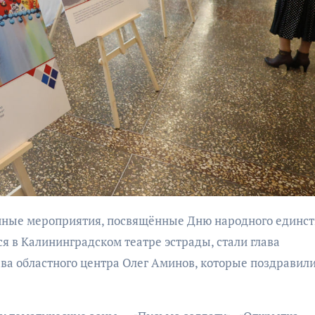
бурана
АФИША
КУЛЬТУР
АФИША
КУЛЬТУРА
ОБЩЕСТВО
ОБЩЕСТВО
Организаторы
Николай Патрушев
фестиваля
поддержал
«Открытое мор
проведение в
я в Калининградском театре эстрады, стали глава
объявили даты
Калининграде
ава областного центра Олег Аминов, которые поздравил
проведения!
морского фестиваля
«Открытое море»