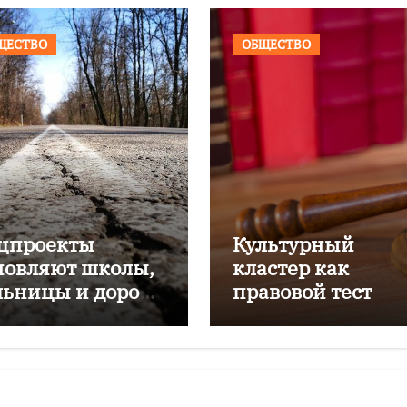
ЩЕСТВО
ОБЩЕСТВО
цпроекты
Культурный
новляют школы,
кластер как
льницы и дороги
правовой тест
лининградской
ласти