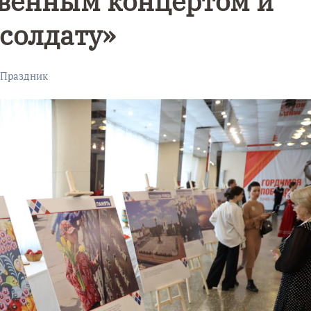
твенным концертом и
солдату»
Праздник
Уникальное
Фотокад
нь
северное
как
сияние
Калини
запечатлели
завалил
над Балтикой
после
снежног