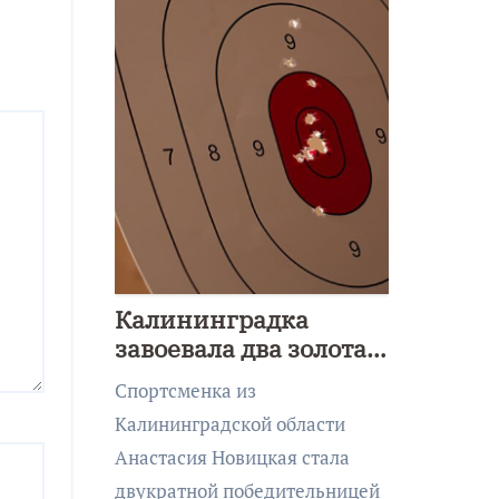
Калининградка
завоевала два золота
первенства Азии по
Спортсменка из
метанию ножа
Калининградской области
Анастасия Новицкая стала
двукратной победительницей