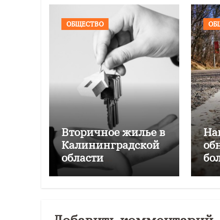
ОБЩЕСТВО
ОБ
Вторичное жилье в
На
Калининградской
об
области
бо
подорожало на
Ка
4,6% за год
об