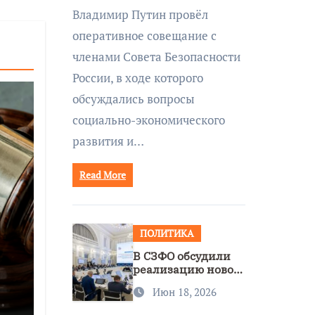
совещании Совбеза
Владимир Путин провёл
под руководством
оперативное совещание с
Путина
членами Совета Безопасности
России, в ходе которого
обсуждались вопросы
социально-экономического
развития и…
Read More
ПОЛИТИКА
В СЗФО обсудили
реализацию новой
стратегии
Июн 18, 2026
нацполитики