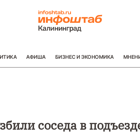
ИТИКА
АФИША
БИЗНЕС И ЭКОНОМИКА
МНЕН
ВО
ВАЖНОЕ
ОБЩЕСТВО
ВАЖНОЕ
ОБ
ФОТО
ФОТО
збили соседа в подъезд