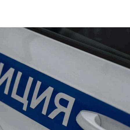
Уникальное
Фотокад
нь
северное
как
сияние
Калини
запечатлели
завалил
над Балтикой
после
снежног