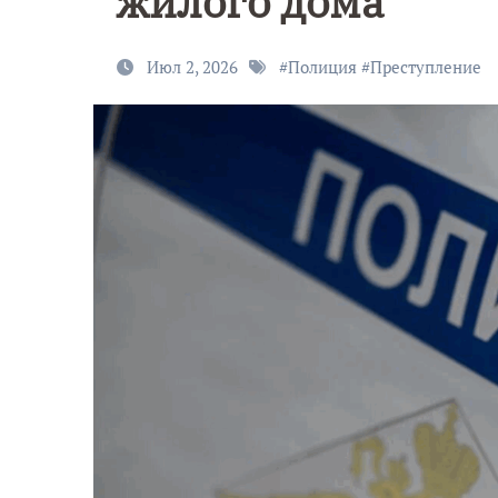
жилого дома
Июл 2, 2026
#
Полиция
#
Преступление
9 Мая — Де
Победы!