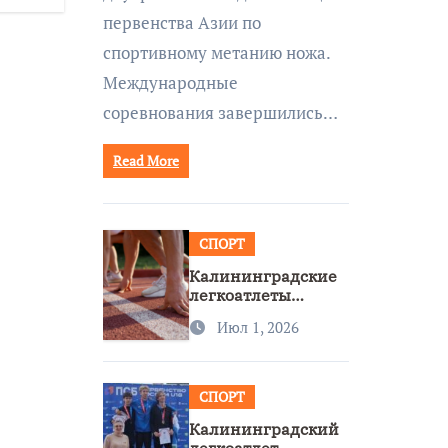
первенства Азии по
спортивному метанию ножа.
Международные
соревнования завершились…
Read More
СПОРТ
Калининградские
легкоатлеты
завоевали две
Июл 1, 2026
бронзы на
первенстве России
СПОРТ
Калининградский
легкоатлет