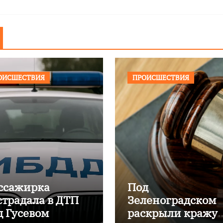
ОИСШЕСТВИЯ
ПРОИСШЕСТВИЯ
ссажирка
Под
страдала в ДТП
Зеленоградском
д Гусевом
раскрыли кражу