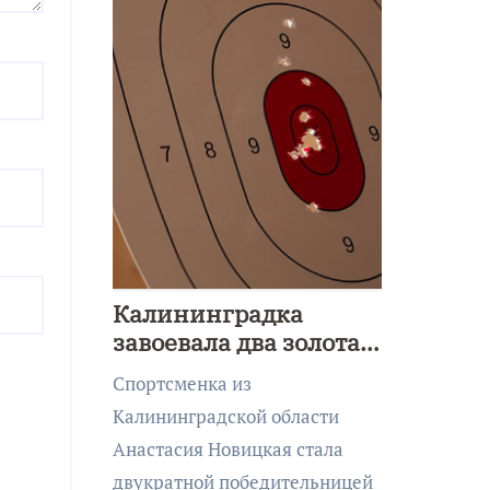
Калининградка
завоевала два золота
первенства Азии по
Спортсменка из
метанию ножа
Калининградской области
Анастасия Новицкая стала
двукратной победительницей