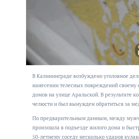
АФИША
В Калининграде возбуждено уголовное дело в отношении 40-летнего местного жителя, подозреваемого в
Музыкально-
нанесении телесных повреждений своему 
поэтический
моноспектакль
домов на улице Аральской. В результате 
«Исповедь в четыре
челюсти и был вынужден обратиться за м
четверти пути»
По предварительным данным, между мужчи
произошла в подъезде жилого дома и быстр
50-летнему соседу несколько ударов кулак