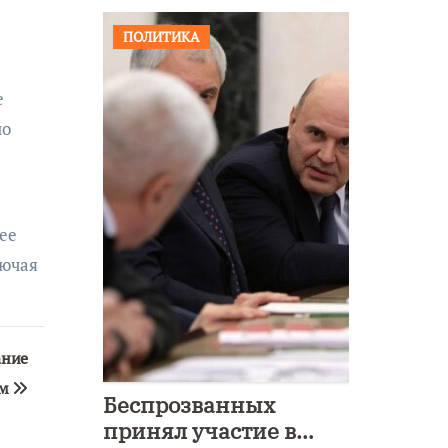
ПОЛИТИКА
е
но
ее
лючая
ание
ом
Беспрозванных
принял участие в