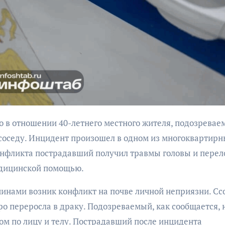
бурана
АФИША
КУЛЬТУР
АФИША
КУЛЬТУРА
ОБЩЕСТВО
ОБЩЕСТВО
соседу. Инцидент произошел в одном из многоквартир
Организаторы
Николай Патрушев
конфликта пострадавший получил травмы головы и пере
фестиваля
поддержал
«Открытое мор
едицинской помощью.
проведение в
объявили даты
Калининграде
нами возник конфликт на почве личной неприязни. Сс
проведения!
морского фестиваля
о переросла в драку. Подозреваемый, как сообщается, 
«Открытое море»
ом по лицу и телу. Пострадавший после инцидента